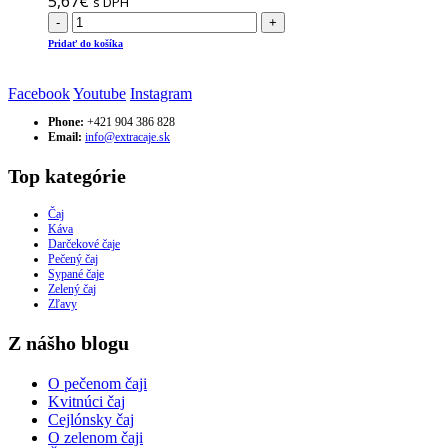
5,67
€
s DPH
-
+
Pridať do košíka
Facebook
Youtube
Instagram
Phone:
+421 904 386 828
Email:
info@extracaje.sk
Top kategórie
Čaj
Káva
Darčekové čaje
Pečený čaj
Sypané čaje
Zelený čaj
Zľavy
Z nášho blogu
O pečenom čaji
Kvitnúci čaj
Cejlónsky čaj
O zelenom čaji