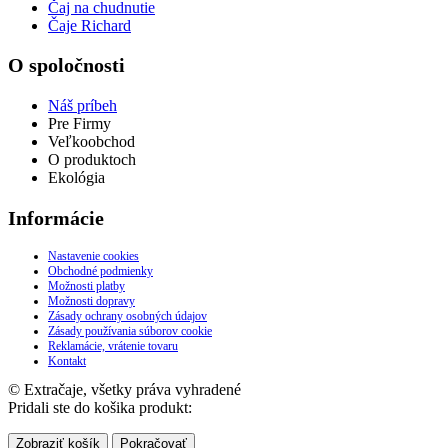
Čaj na chudnutie
Čaje Richard
O spoločnosti
Náš príbeh
Pre Firmy
Veľkoobchod
O produktoch
Ekológia
Informácie
Nastavenie cookies
Obchodné podmienky
Možnosti platby
Možnosti dopravy
Zásady ochrany osobných údajov
Zásady používania súborov cookie
Reklamácie, vrátenie tovaru
Kontakt
© Extračaje, všetky práva vyhradené
Pridali ste do košika produkt:
Zobraziť košík
Pokračovať