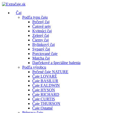
Čaj
Podľa typu čaju
Pečený čaj
Čajové sety
Kvitnúci čaj
Zelený čaj
Čierny čaj
Bylinkový čaj
Sypaný čaj
Porciované čaje
Matcha čaj
Darčekové a špeciálne balenia
Podľa výrobcu
Pečené čaje NATURE
Čaje LOVARÉ
Čaje BASILUR
Čaje EALDWIN
Čaje HYSON
Čaje RICHARD
Čaje CURTIS
Čaje THURSON
Čaje Ostatné
Príprava čaju