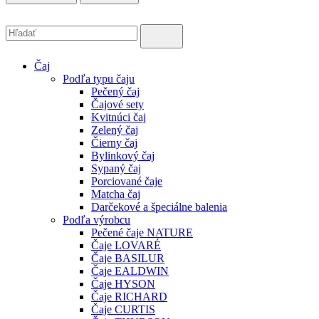
Čaj
Podľa typu čaju
Pečený čaj
Čajové sety
Kvitnúci čaj
Zelený čaj
Čierny čaj
Bylinkový čaj
Sypaný čaj
Porciované čaje
Matcha čaj
Darčekové a špeciálne balenia
Podľa výrobcu
Pečené čaje NATURE
Čaje LOVARÉ
Čaje BASILUR
Čaje EALDWIN
Čaje HYSON
Čaje RICHARD
Čaje CURTIS