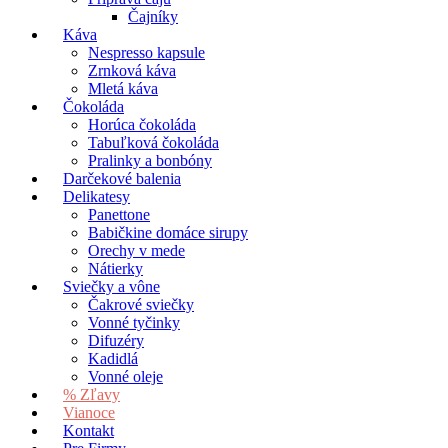
Čajníky
Káva
Nespresso kapsule
Zrnková káva
Mletá káva
Čokoláda
Horúca čokoláda
Tabuľková čokoláda
Pralinky a bonbóny
Darčekové balenia
Delikatesy
Panettone
Babičkine domáce sirupy
Orechy v mede
Nátierky
Sviečky a vône
Čakrové sviečky
Vonné tyčinky
Difuzéry
Kadidlá
Vonné oleje
% Zľavy
Vianoce
Kontakt