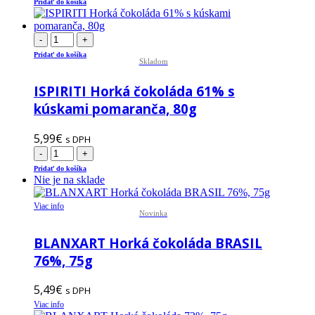
Pridať do košíka
-
+
Pridať do košíka
Skladom
ISPIRITI Horká čokoláda 61% s
kúskami pomaranča, 80g
5,99
€
s DPH
-
+
Pridať do košíka
Nie je na sklade
Viac info
Novinka
BLANXART Horká čokoláda BRASIL
76%, 75g
5,49
€
s DPH
Viac info