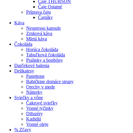
Čaje THURSON
Čaje Ostatné
Príprava čaju
Čajníky
Káva
Nespresso kapsule
Zrnková káva
Mletá káva
Čokoláda
Horúca čokoláda
Tabuľková čokoláda
Pralinky a bonbóny
Darčekové balenia
Delikatesy
Panettone
Babičkine domáce sirupy
Orechy v mede
Nátierky
Sviečky a vône
Čakrové sviečky
Vonné tyčinky
Difuzéry
Kadidlá
Vonné oleje
% Zľavy