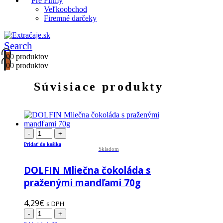
Pre Firmy
Veľkoobchod
Firemné darčeky
Search
0
0 produktov
0
0 produktov
Súvisiace produkty
-
+
Pridať do košíka
Skladom
DOLFIN Mliečna čokoláda s
praženými mandľami 70g
4,29
€
s DPH
-
+