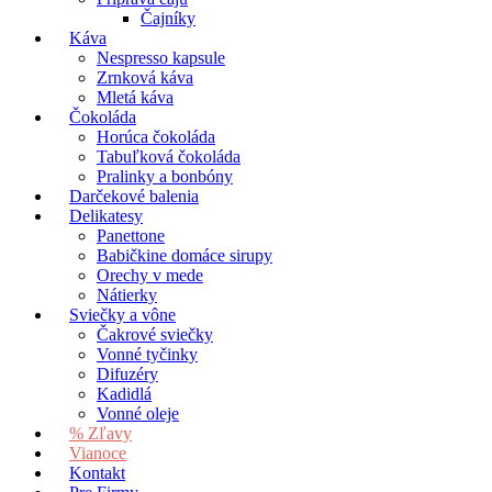
Čajníky
Káva
Nespresso kapsule
Zrnková káva
Mletá káva
Čokoláda
Horúca čokoláda
Tabuľková čokoláda
Pralinky a bonbóny
Darčekové balenia
Delikatesy
Panettone
Babičkine domáce sirupy
Orechy v mede
Nátierky
Sviečky a vône
Čakrové sviečky
Vonné tyčinky
Difuzéry
Kadidlá
Vonné oleje
% Zľavy
Vianoce
Kontakt