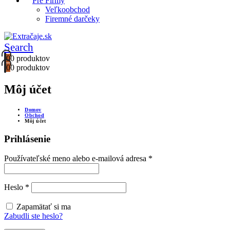
Pre Firmy
Veľkoobchod
Firemné darčeky
Search
0
0 produktov
0
0 produktov
Môj účet
Domov
Obchod
Môj účet
Prihlásenie
Povinné
Používateľské meno alebo e-mailová adresa
*
Povinné
Heslo
*
Zapamätať si ma
Zabudli ste heslo?