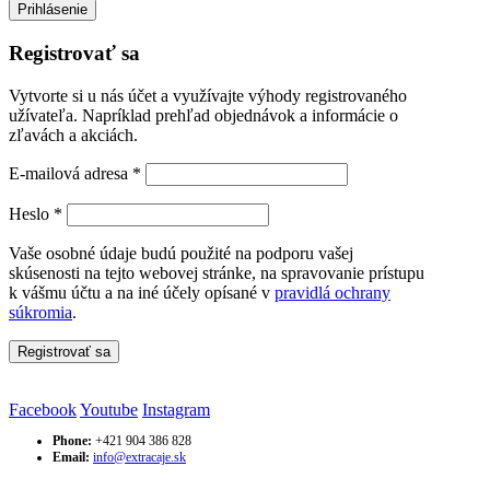
Prihlásenie
Registrovať sa
Vytvorte si u nás účet a využívajte výhody registrovaného
užívateľa. Napríklad prehľad objednávok a informácie o
zľavách a akciách.
Povinné
E-mailová adresa
*
Povinné
Heslo
*
Vaše osobné údaje budú použité na podporu vašej
skúsenosti na tejto webovej stránke, na spravovanie prístupu
k vášmu účtu a na iné účely opísané v
pravidlá ochrany
súkromia
.
Registrovať sa
Facebook
Youtube
Instagram
Phone:
+421 904 386 828
Email:
info@extracaje.sk