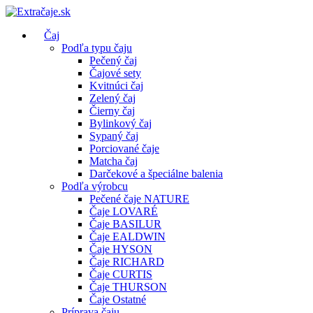
Čaj
Podľa typu čaju
Pečený čaj
Čajové sety
Kvitnúci čaj
Zelený čaj
Čierny čaj
Bylinkový čaj
Sypaný čaj
Porciované čaje
Matcha čaj
Darčekové a špeciálne balenia
Podľa výrobcu
Pečené čaje NATURE
Čaje LOVARÉ
Čaje BASILUR
Čaje EALDWIN
Čaje HYSON
Čaje RICHARD
Čaje CURTIS
Čaje THURSON
Čaje Ostatné
Príprava čaju