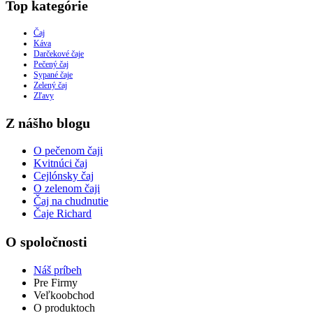
Top kategórie
Čaj
Káva
Darčekové čaje
Pečený čaj
Sypané čaje
Zelený čaj
Zľavy
Z nášho blogu
O pečenom čaji
Kvitnúci čaj
Cejlónsky čaj
O zelenom čaji
Čaj na chudnutie
Čaje Richard
O spoločnosti
Náš príbeh
Pre Firmy
Veľkoobchod
O produktoch