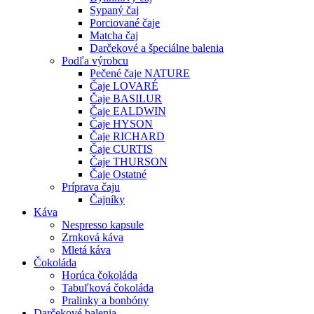
Sypaný čaj
Porciované čaje
Matcha čaj
Darčekové a špeciálne balenia
Podľa výrobcu
Pečené čaje NATURE
Čaje LOVARÉ
Čaje BASILUR
Čaje EALDWIN
Čaje HYSON
Čaje RICHARD
Čaje CURTIS
Čaje THURSON
Čaje Ostatné
Príprava čaju
Čajníky
Káva
Nespresso kapsule
Zrnková káva
Mletá káva
Čokoláda
Horúca čokoláda
Tabuľková čokoláda
Pralinky a bonbóny
Darčekové balenia