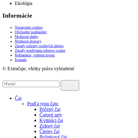
Ekológia
Informácie
Nastavenie cookies
Obchodné podmienky
Možnosti platby
Možnosti dopravy
Zásady ochrany osobných údajov
Zásady používania súborov cookie
Reklamácie, vrátenie tovaru
Kontakt
© Extračaje, všetky práva vyhradené
Čaj
Podľa typu čaju
Pečený čaj
Čajové sety
Kvitnúci čaj
Zelený čaj
Čierny čaj
Bylinkový čaj