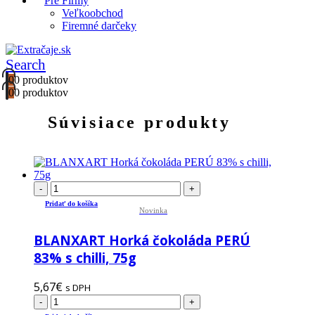
Pre Firmy
Veľkoobchod
Firemné darčeky
Search
0
0 produktov
0
0 produktov
Súvisiace produkty
-
+
Pridať do košíka
Novinka
BLANXART Horká čokoláda PERÚ
83% s chilli, 75g
5,67
€
s DPH
-
+