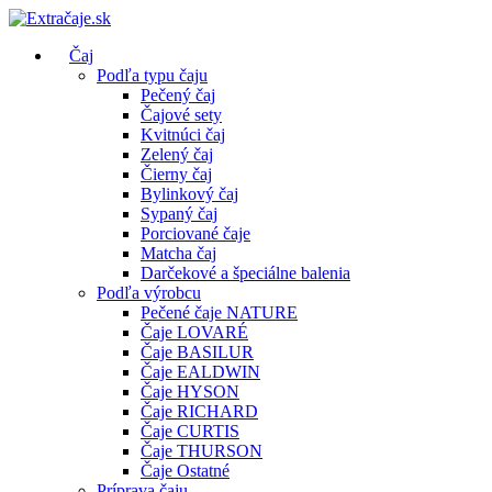
Čaj
Podľa typu čaju
Pečený čaj
Čajové sety
Kvitnúci čaj
Zelený čaj
Čierny čaj
Bylinkový čaj
Sypaný čaj
Porciované čaje
Matcha čaj
Darčekové a špeciálne balenia
Podľa výrobcu
Pečené čaje NATURE
Čaje LOVARÉ
Čaje BASILUR
Čaje EALDWIN
Čaje HYSON
Čaje RICHARD
Čaje CURTIS
Čaje THURSON
Čaje Ostatné
Príprava čaju