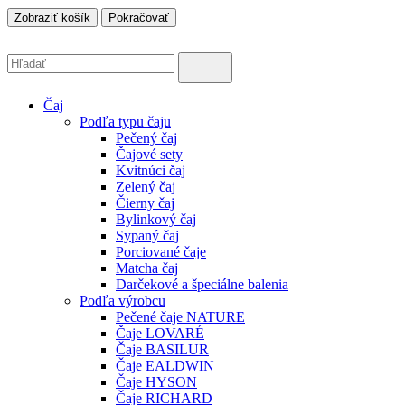
Zobraziť košík
Pokračovať
Čaj
Podľa typu čaju
Pečený čaj
Čajové sety
Kvitnúci čaj
Zelený čaj
Čierny čaj
Bylinkový čaj
Sypaný čaj
Porciované čaje
Matcha čaj
Darčekové a špeciálne balenia
Podľa výrobcu
Pečené čaje NATURE
Čaje LOVARÉ
Čaje BASILUR
Čaje EALDWIN
Čaje HYSON
Čaje RICHARD