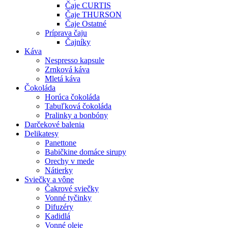
Čaje CURTIS
Čaje THURSON
Čaje Ostatné
Príprava čaju
Čajníky
Káva
Nespresso kapsule
Zrnková káva
Mletá káva
Čokoláda
Horúca čokoláda
Tabuľková čokoláda
Pralinky a bonbóny
Darčekové balenia
Delikatesy
Panettone
Babičkine domáce sirupy
Orechy v mede
Nátierky
Sviečky a vône
Čakrové sviečky
Vonné tyčinky
Difuzéry
Kadidlá
Vonné oleje