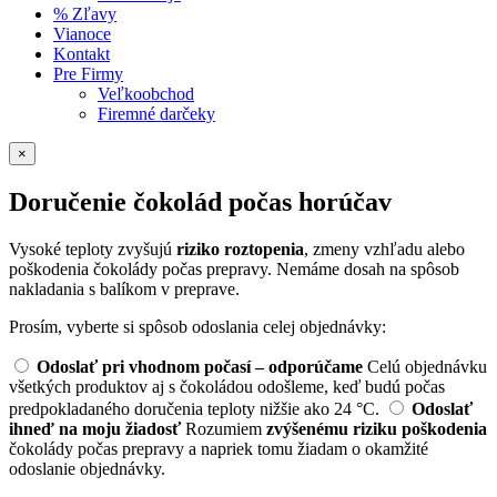
% Zľavy
Vianoce
Kontakt
Pre Firmy
Veľkoobchod
Firemné darčeky
×
Doručenie čokolád počas horúčav
Vysoké teploty zvyšujú
riziko roztopenia
, zmeny vzhľadu alebo
poškodenia čokolády počas prepravy. Nemáme dosah na spôsob
nakladania s balíkom v preprave.
Prosím, vyberte si spôsob odoslania celej objednávky:
Odoslať pri vhodnom počasí – odporúčame
Celú objednávku
všetkých produktov aj s čokoládou odošleme, keď budú počas
predpokladaného doručenia teploty nižšie ako 24 °C.
Odoslať
ihneď na moju žiadosť
Rozumiem
zvýšenému riziku poškodenia
čokolády počas prepravy a napriek tomu žiadam o okamžité
odoslanie objednávky.