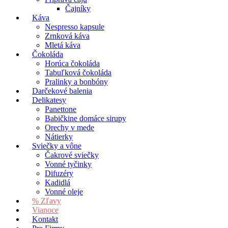
Čajníky
Káva
Nespresso kapsule
Zrnková káva
Mletá káva
Čokoláda
Horúca čokoláda
Tabuľková čokoláda
Pralinky a bonbóny
Darčekové balenia
Delikatesy
Panettone
Babičkine domáce sirupy
Orechy v mede
Nátierky
Sviečky a vône
Čakrové sviečky
Vonné tyčinky
Difuzéry
Kadidlá
Vonné oleje
% Zľavy
Vianoce
Kontakt