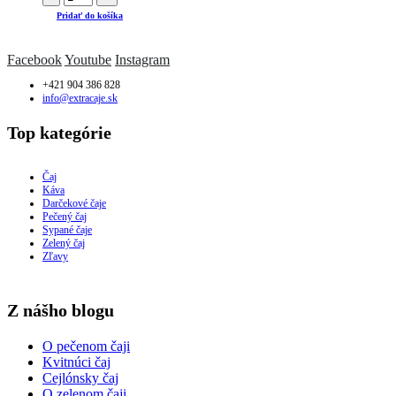
Pridať do košíka
Facebook
Youtube
Instagram
+421 904 386 828
info@extracaje.sk
Top kategórie
Čaj
Káva
Darčekové čaje
Pečený čaj
Sypané čaje
Zelený čaj
Zľavy
Z nášho blogu
O pečenom čaji
Kvitnúci čaj
Cejlónsky čaj
O zelenom čaji