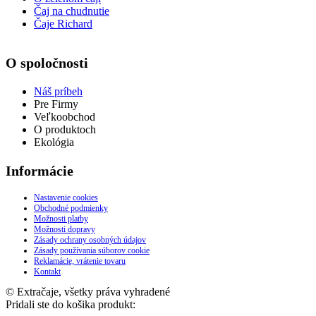
Čaj na chudnutie
Čaje Richard
O spoločnosti
Náš príbeh
Pre Firmy
Veľkoobchod
O produktoch
Ekológia
Informácie
Nastavenie cookies
Obchodné podmienky
Možnosti platby
Možnosti dopravy
Zásady ochrany osobných údajov
Zásady používania súborov cookie
Reklamácie, vrátenie tovaru
Kontakt
© Extračaje, všetky práva vyhradené
Pridali ste do košika produkt: