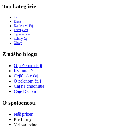
Top kategórie
Čaj
Káva
Darčekové čaje
Pečený čaj
Sypané čaje
Zelený čaj
Zľavy
Z nášho blogu
O pečenom čaji
Kvitnúci čaj
Cejlónsky čaj
O zelenom čaji
Čaj na chudnutie
Čaje Richard
O spoločnosti
Náš príbeh
Pre Firmy
Veľkoobchod