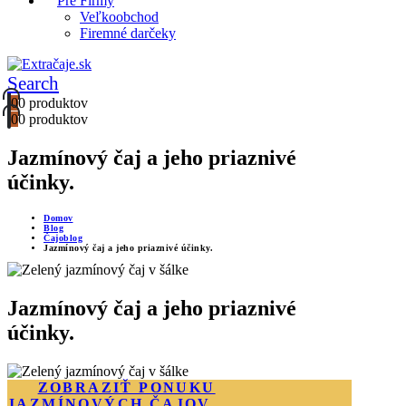
Pre Firmy
Veľkoobchod
Firemné darčeky
Search
0
0 produktov
0
0 produktov
Jazmínový čaj a jeho priaznivé
účinky.
Domov
Blog
Čajoblog
Jazmínový čaj a jeho priaznivé účinky.
Jazmínový čaj a jeho priaznivé
účinky.
ZOBRAZIŤ PONUKU
JAZMÍNOVÝCH ČAJOV