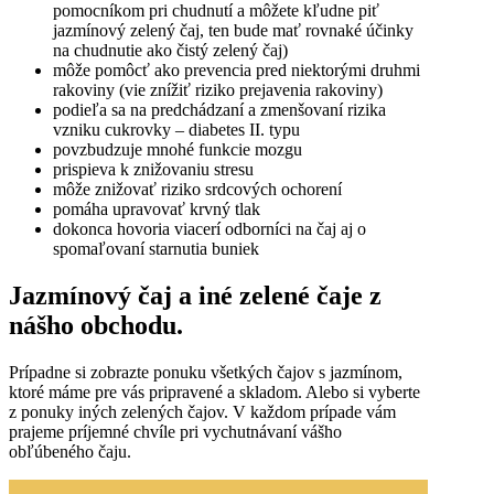
pomocníkom pri chudnutí a môžete kľudne piť
jazmínový zelený čaj, ten bude mať rovnaké účinky
na chudnutie ako čistý zelený čaj)
môže pomôcť ako prevencia pred niektorými druhmi
rakoviny (vie znížiť riziko prejavenia rakoviny)
podieľa sa na predchádzaní a zmenšovaní rizika
vzniku cukrovky – diabetes II. typu
povzbudzuje mnohé funkcie mozgu
prispieva k znižovaniu stresu
môže znižovať riziko srdcových ochorení
pomáha upravovať krvný tlak
dokonca hovoria viacerí odborníci na čaj aj o
spomaľovaní starnutia buniek
Jazmínový čaj a iné zelené čaje z
nášho obchodu.
Prípadne si zobrazte ponuku všetkých čajov s jazmínom,
ktoré máme pre vás pripravené a skladom. Alebo si vyberte
z ponuky iných zelených čajov. V každom prípade vám
prajeme príjemné chvíle pri vychutnávaní vášho
obľúbeného čaju.