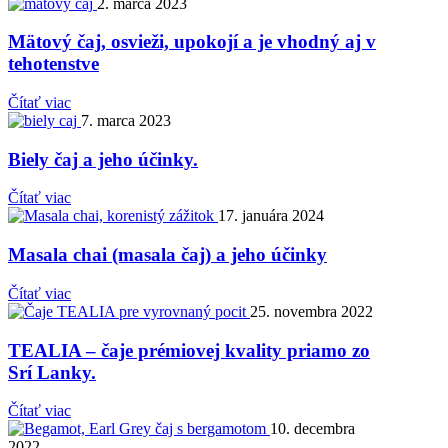
2. marca 2023
Mätový čaj, osvieži, upokojí a je vhodný aj v
tehotenstve
Čítať viac
7. marca 2023
Biely čaj a jeho účinky.
Čítať viac
17. januára 2024
Masala chai (masala čaj) a jeho účinky
Čítať viac
25. novembra 2022
TEALIA – čaje prémiovej kvality priamo zo
Srí Lanky.
Čítať viac
10. decembra
2022