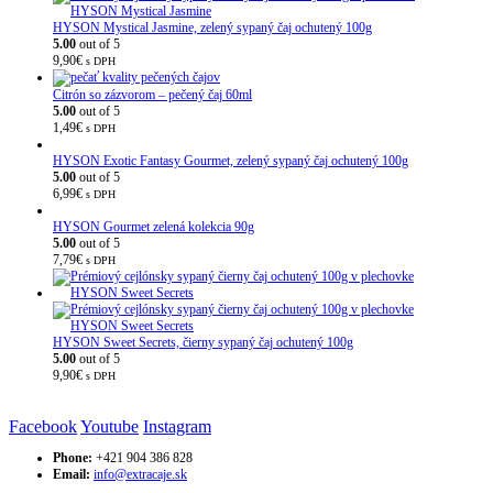
HYSON Mystical Jasmine, zelený sypaný čaj ochutený 100g
5.00
out of 5
9,90
€
s DPH
Citrón so zázvorom – pečený čaj 60ml
5.00
out of 5
1,49
€
s DPH
HYSON Exotic Fantasy Gourmet, zelený sypaný čaj ochutený 100g
5.00
out of 5
6,99
€
s DPH
HYSON Gourmet zelená kolekcia 90g
5.00
out of 5
7,79
€
s DPH
HYSON Sweet Secrets, čierny sypaný čaj ochutený 100g
5.00
out of 5
9,90
€
s DPH
Facebook
Youtube
Instagram
Phone:
+421 904 386 828
Email:
info@extracaje.sk