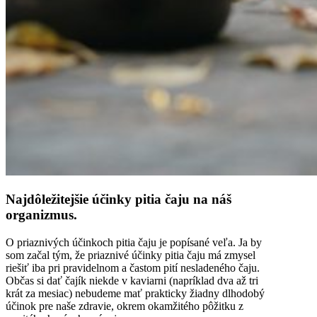
Najdôležitejšie účinky pitia čaju na náš
organizmus.
O priaznivých účinkoch pitia čaju je popísané veľa. Ja by
som začal tým, že priaznivé účinky pitia čaju má zmysel
riešiť iba pri pravidelnom a častom pití nesladeného čaju.
Občas si dať čajík niekde v kaviarni (napríklad dva až tri
krát za mesiac) nebudeme mať prakticky žiadny dlhodobý
účinok pre naše zdravie, okrem okamžitého pôžitku z