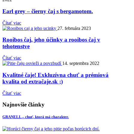
Earl grey – čierny čaj s bergamotom.
Čítať viac
27. februára 2023
Rooibos čaj, jeho účinky a rooibos čaj v
tehotenstve
Čítať viac
14. septembra 2022
Kvalitné čaje! Exkluzívna chuť a prémiová
kvalita od extračaje.sk ;)
Čítať viac
Najnovšie články
GRANELL – chuť, ktorá má charakter.