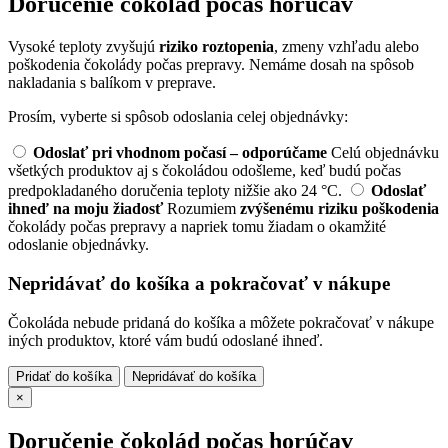
Doručenie čokolád počas horúčav
Vysoké teploty zvyšujú
riziko roztopenia
, zmeny vzhľadu alebo
poškodenia čokolády počas prepravy. Nemáme dosah na spôsob
nakladania s balíkom v preprave.
Prosím, vyberte si spôsob odoslania celej objednávky:
Odoslať pri vhodnom počasí – odporúčame
Celú objednávku
všetkých produktov aj s čokoládou odošleme, keď budú počas
predpokladaného doručenia teploty nižšie ako 24 °C.
Odoslať
ihneď na moju žiadosť
Rozumiem
zvýšenému riziku poškodenia
čokolády počas prepravy a napriek tomu žiadam o okamžité
odoslanie objednávky.
Nepridávať do košíka a pokračovať v nákupe
Čokoláda nebude pridaná do košíka a môžete pokračovať v nákupe
iných produktov, ktoré vám budú odoslané ihneď.
Pridať do košíka
Nepridávať do košíka
×
Doručenie čokolád počas horúčav