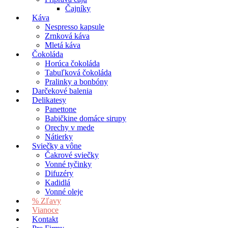
Čajníky
Káva
Nespresso kapsule
Zrnková káva
Mletá káva
Čokoláda
Horúca čokoláda
Tabuľková čokoláda
Pralinky a bonbóny
Darčekové balenia
Delikatesy
Panettone
Babičkine domáce sirupy
Orechy v mede
Nátierky
Sviečky a vône
Čakrové sviečky
Vonné tyčinky
Difuzéry
Kadidlá
Vonné oleje
% Zľavy
Vianoce
Kontakt