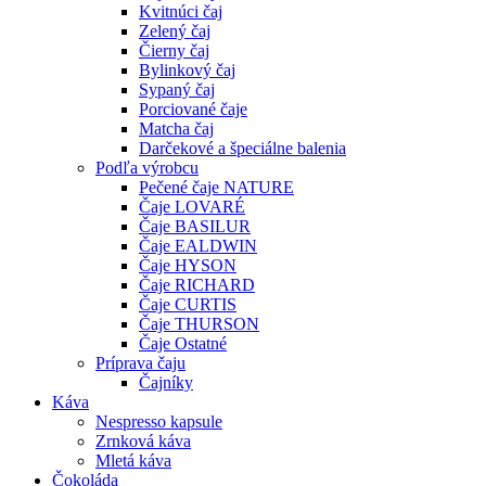
Kvitnúci čaj
Zelený čaj
Čierny čaj
Bylinkový čaj
Sypaný čaj
Porciované čaje
Matcha čaj
Darčekové a špeciálne balenia
Podľa výrobcu
Pečené čaje NATURE
Čaje LOVARÉ
Čaje BASILUR
Čaje EALDWIN
Čaje HYSON
Čaje RICHARD
Čaje CURTIS
Čaje THURSON
Čaje Ostatné
Príprava čaju
Čajníky
Káva
Nespresso kapsule
Zrnková káva
Mletá káva
Čokoláda