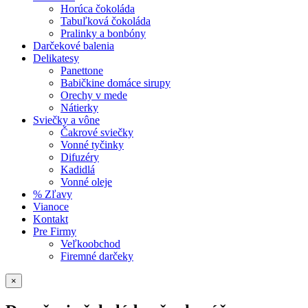
Horúca čokoláda
Tabuľková čokoláda
Pralinky a bonbóny
Darčekové balenia
Delikatesy
Panettone
Babičkine domáce sirupy
Orechy v mede
Nátierky
Sviečky a vône
Čakrové sviečky
Vonné tyčinky
Difuzéry
Kadidlá
Vonné oleje
% Zľavy
Vianoce
Kontakt
Pre Firmy
Veľkoobchod
Firemné darčeky
×