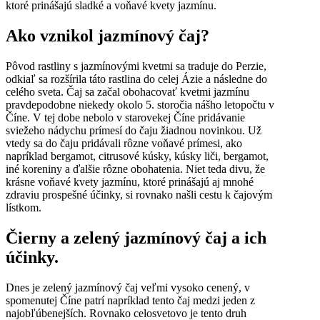
ktoré prinášajú sladké a voňavé kvety jazmínu.
Ako vznikol jazmínový čaj?
Pôvod rastliny s jazmínovými kvetmi sa traduje do Perzie,
odkiaľ sa rozšírila táto rastlina do celej Ázie a následne do
celého sveta. Čaj sa začal obohacovať kvetmi jazmínu
pravdepodobne niekedy okolo 5. storočia nášho letopočtu v
Číne. V tej dobe nebolo v starovekej Číne pridávanie
sviežeho nádychu prímesí do čaju žiadnou novinkou. Už
vtedy sa do čaju pridávali rôzne voňavé prímesi, ako
napríklad bergamot, citrusové kúsky, kúsky liči, bergamot,
iné koreniny a ďalšie rôzne obohatenia. Niet teda divu, že
krásne voňavé kvety jazmínu, ktoré prinášajú aj mnohé
zdraviu prospešné účinky, si rovnako našli cestu k čajovým
lístkom.
Čierny a zelený jazmínový čaj a ich
účinky.
Dnes je zelený jazmínový čaj veľmi vysoko cenený, v
spomenutej Číne patrí napríklad tento čaj medzi jeden z
najobľúbenejších. Rovnako celosvetovo je tento druh