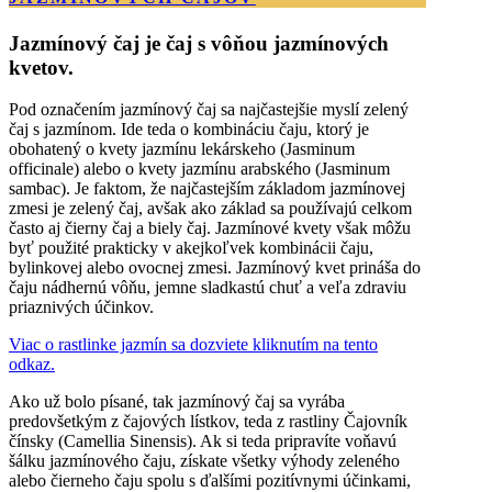
Jazmínový čaj je čaj s vôňou jazmínových
kvetov.
Pod označením jazmínový čaj sa najčastejšie myslí zelený
čaj s jazmínom. Ide teda o kombináciu čaju, ktorý je
obohatený o kvety jazmínu lekárskeho (Jasminum
officinale) alebo o kvety jazmínu arabského (Jasminum
sambac). Je faktom, že najčastejším základom jazmínovej
zmesi je zelený čaj, avšak ako základ sa používajú celkom
často aj čierny čaj a biely čaj. Jazmínové kvety však môžu
byť použité prakticky v akejkoľvek kombinácii čaju,
bylinkovej alebo ovocnej zmesi. Jazmínový kvet prináša do
čaju nádhernú vôňu, jemne sladkastú chuť a veľa zdraviu
priaznivých účinkov.
Viac o rastlinke jazmín sa dozviete kliknutím na tento
odkaz.
Ako už bolo písané, tak jazmínový čaj sa vyrába
predovšetkým z čajových lístkov, teda z rastliny Čajovník
čínsky (Camellia Sinensis). Ak si teda pripravíte voňavú
šálku jazmínového čaju, získate všetky výhody zeleného
alebo čierneho čaju spolu s ďalšími pozitívnymi účinkami,