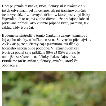
Hoci je jazmín rastlinka, ktorej účinky sú v lekárstve a v
iných odvetviach veľmi cenené, tak pri jazmínovom čaji
treba vychádzať z hlavných účinkov, ktoré poskytujú lístky
čajovníka. Je to najmä z toho dôvodu, že pri čajoch kde sú
pridávané prímesi, ako v tomto prípade kvety jazmínu, tak
základ vždy tvorí čaj.
Budeme sa sústrediť v tomto článku na zelený jazmínový
čaj a jeho účinky, nakoľko ten sa na Slovensku pije najviac.
Avšak ak pijete aj čierny čaj s jazmínom, tak účinky
horúceho nápoja bude podobné. V jazmínovom čaji
tvorieva podiel čaju približne 80% až 95% a preto je
nutnejšie sa sústrediť na účinky lístkov čajovníka.
Priblížime nižšie avšak aj účinky jazmínu, ktorý čaj
obohacuje.