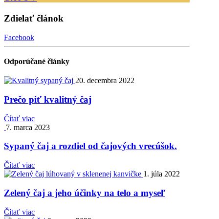
Zdielať článok
Facebook
Odporúčané
články
20. decembra 2022
Prečo piť kvalitný čaj
Čítať viac
7. marca 2023
Sypaný čaj a rozdiel od čajových vrecúšok.
Čítať viac
1. júla 2022
Zelený čaj a jeho účinky na telo a myseľ
Čítať viac