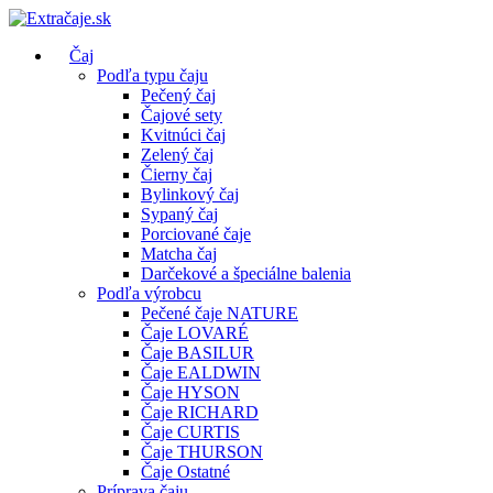
Čaj
Podľa typu čaju
Pečený čaj
Čajové sety
Kvitnúci čaj
Zelený čaj
Čierny čaj
Bylinkový čaj
Sypaný čaj
Porciované čaje
Matcha čaj
Darčekové a špeciálne balenia
Podľa výrobcu
Pečené čaje NATURE
Čaje LOVARÉ
Čaje BASILUR
Čaje EALDWIN
Čaje HYSON
Čaje RICHARD
Čaje CURTIS
Čaje THURSON
Čaje Ostatné
Príprava čaju