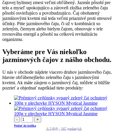
čajovej bylinnej zmesi veľmi obľúbený. Jazmín pôsobí pre
telo a myseľ upokojujúco a zároveň zložka zeleného čaju
pôsobí osviežujúco a povzbudzujúco. Čaj obohatený
jazmínovými kvetmi má teda veľmi priaznivé proti stresové
účinky. Pitie jazmínového čaju, či už v kombinácii so
zeleným, čiernym alebo bielym čajom, obnovuje v tele
rovnováhu energií a pôsobí na celkovú revitalizáciu
organizmu.
Vyberáme pre Vás niekoľko
jazmínových čajov z nášho obchodu.
U nás v obchode nájdete viacero druhov jazmínového čaju,
hlavne obľúbenejšieho zeleného čaju s jazmínovými
kvetmi. Ak máte záujem o jazmínový čaj, môžete si bližšie
pozrieť a objednať napríklad tieto produkty:
-
+
Pridať do košíka
★
5,0
(4)
·
147
predaných