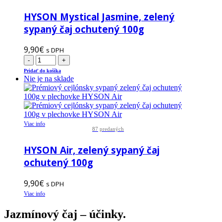
HYSON Mystical Jasmine, zelený
sypaný čaj ochutený 100g
9,90
€
s DPH
-
+
Pridať do košíka
Nie je na sklade
Viac info
87
predaných
HYSON Air, zelený sypaný čaj
ochutený 100g
9,90
€
s DPH
Viac info
Jazmínový čaj – účinky.