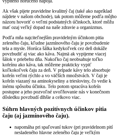
vypitého horúceho nápoja.
Ak však pijete pravidelne kvalitný čaj (také ako napríklad
nájdete v našom obchode), tak potom môžeme podľa môjho
názoru hovoriť o veľmi podstatných účinkoch, ktoré môžu
mať ozaj veľký dopad na naše zdravie a organizmus.
Podľa mňa najciteľnejším pravidelným účinkom pitia
zeleného čaju, kľudne jazmínového čaju je povzbudenie
tela a mysle. Horúca šálka kedykoľvek cez deň dokáže
povzbudiť aj viac ako káva. Najmä ak vypijeme viacej
šálok v priebehu dňa. Nakoľko čaj neobsahuje toľko
kofeínu ako káva, tak môžeme prakticky vypiť
koľkokoľvek čaju za deň. V prípade kávy telo absorbuje
kofeín veľmi rýchlo a vo väčších množstvách. V čaji je
kofeín viazaný na aminokyseliny a triesloviny, čo vedie k
inému spôsobu účinku. Telo potom spracúva kofeín
postupne a jeho pozvoľné uvoľňovanie nás v konečnom
dôsledku povzbudí dlhšie a celkovo viac.
Súhrn hlavných pozitívnych účinkov pitia
čaju (aj jazmínového čaju).
napomáha pri spaľovaní tukov (pri pravidelnom pití
nesladeného hlavne zeleného čaju je veľkým