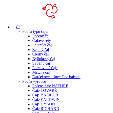
Čaj
Podľa typu čaju
Pečený čaj
Čajové sety
Kvitnúci čaj
Zelený čaj
Čierny čaj
Bylinkový čaj
Sypaný čaj
Porciované čaje
Matcha čaj
Darčekové a špeciálne balenia
Podľa výrobcu
Pečené čaje NATURE
Čaje LOVARÉ
Čaje BASILUR
Čaje EALDWIN
Čaje HYSON
Čaje RICHARD