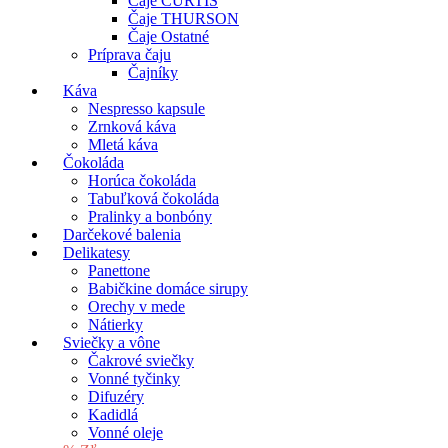
Čaje CURTIS
Čaje THURSON
Čaje Ostatné
Príprava čaju
Čajníky
Káva
Nespresso kapsule
Zrnková káva
Mletá káva
Čokoláda
Horúca čokoláda
Tabuľková čokoláda
Pralinky a bonbóny
Darčekové balenia
Delikatesy
Panettone
Babičkine domáce sirupy
Orechy v mede
Nátierky
Sviečky a vône
Čakrové sviečky
Vonné tyčinky
Difuzéry
Kadidlá
Vonné oleje