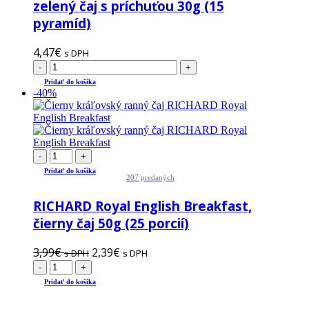
zelený čaj s príchuťou 30g (15
pyramíd)
4,47
€
s DPH
-
+
Pridať do košíka
-40%
-
+
Pridať do košíka
207
predaných
RICHARD Royal English Breakfast,
čierny čaj 50g (25 porcií)
3,99
€
2,39
€
s DPH
s DPH
-
+
Pridať do košíka