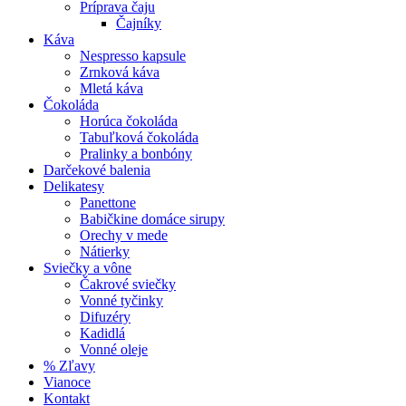
Príprava čaju
Čajníky
Káva
Nespresso kapsule
Zrnková káva
Mletá káva
Čokoláda
Horúca čokoláda
Tabuľková čokoláda
Pralinky a bonbóny
Darčekové balenia
Delikatesy
Panettone
Babičkine domáce sirupy
Orechy v mede
Nátierky
Sviečky a vône
Čakrové sviečky
Vonné tyčinky
Difuzéry
Kadidlá
Vonné oleje
% Zľavy
Vianoce
Kontakt