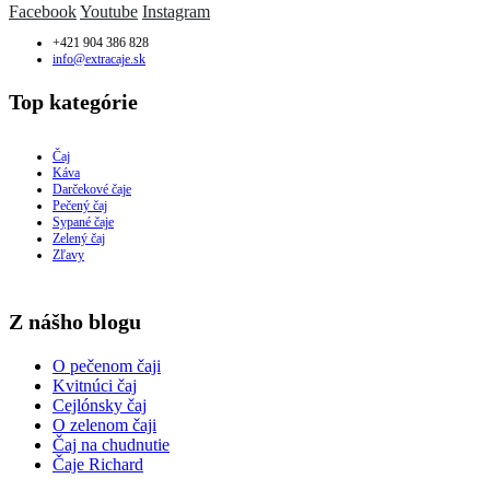
Facebook
Youtube
Instagram
+421 904 386 828
info@extracaje.sk
Top kategórie
Čaj
Káva
Darčekové čaje
Pečený čaj
Sypané čaje
Zelený čaj
Zľavy
Z nášho blogu
O pečenom čaji
Kvitnúci čaj
Cejlónsky čaj
O zelenom čaji
Čaj na chudnutie
Čaje Richard