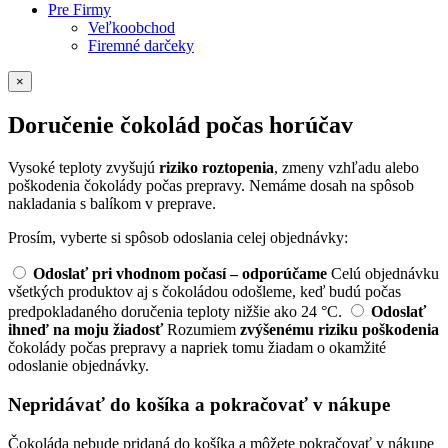
Pre Firmy
Veľkoobchod
Firemné darčeky
×
Doručenie čokolád počas horúčav
Vysoké teploty zvyšujú
riziko roztopenia
, zmeny vzhľadu alebo
poškodenia čokolády počas prepravy. Nemáme dosah na spôsob
nakladania s balíkom v preprave.
Prosím, vyberte si spôsob odoslania celej objednávky:
Odoslať pri vhodnom počasí – odporúčame
Celú objednávku
všetkých produktov aj s čokoládou odošleme, keď budú počas
predpokladaného doručenia teploty nižšie ako 24 °C.
Odoslať
ihneď na moju žiadosť
Rozumiem
zvýšenému riziku poškodenia
čokolády počas prepravy a napriek tomu žiadam o okamžité
odoslanie objednávky.
Nepridávať do košíka a pokračovať v nákupe
Čokoláda nebude pridaná do košíka a môžete pokračovať v nákupe