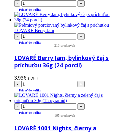
-
+
Pridať do košíka
-
+
Pridať do košíka
213
predaných
LOVARÉ Berry Jam, bylinkový čaj s
príchuťou 36g (24 porcií)
3,93
€
s DPH
-
+
Pridať do košíka
-
+
Pridať do košíka
165
predaných
LOVARÉ 1001 Nights, čierny a