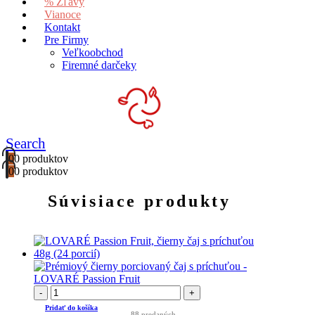
% Zľavy
Vianoce
Kontakt
Pre Firmy
Veľkoobchod
Firemné darčeky
Search
0
0 produktov
0
0 produktov
Súvisiace produkty
-
+
Pridať do košíka
88
predaných