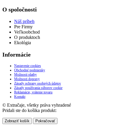
O spoločnosti
Náš príbeh
Pre Firmy
Veľkoobchod
O produktoch
Ekológia
Informácie
Nastavenie cookies
Obchodné podmienky
Možnosti platby
Možnosti dopravy
Zásady ochrany osobných údajov
Zásady používania súborov cookie
Reklamácie, vrátenie tovaru
Kontakt
© Extračaje, všetky práva vyhradené
Pridali ste do košika produkt:
Zobraziť košík
Pokračovať