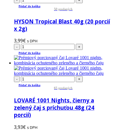
-
+
Pridať do košíka
50
predaných
HYSON Tropical Blast 40g (20 porcií
x 2g)
3,99
€
s DPH
-
+
Pridať do košíka
-
+
Pridať do košíka
65
predaných
LOVARÉ 1001 Nights, čierny a
zelený čaj s príchuťou 48g (24
porcií)
3,93
€
s DPH