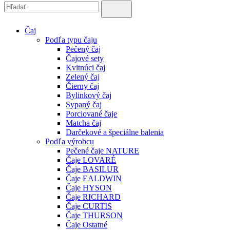
Čaj
Podľa typu čaju
Pečený čaj
Čajové sety
Kvitnúci čaj
Zelený čaj
Čierny čaj
Bylinkový čaj
Sypaný čaj
Porciované čaje
Matcha čaj
Darčekové a špeciálne balenia
Podľa výrobcu
Pečené čaje NATURE
Čaje LOVARÉ
Čaje BASILUR
Čaje EALDWIN
Čaje HYSON
Čaje RICHARD
Čaje CURTIS
Čaje THURSON
Čaje Ostatné