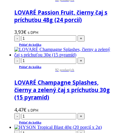
LOVARÉ Passion Fruit, čierny čaj s
príchuťou 48g (24 porcií)
3,93
€
s DPH
-
+
Pridať do košíka
-
+
Pridať do košíka
92
predaných
LOVARÉ Champagne Splashes,
čierny a zelený čaj s príchuťou 30g
(15 pyramíd)
4,47
€
s DPH
-
+
Pridať do košíka