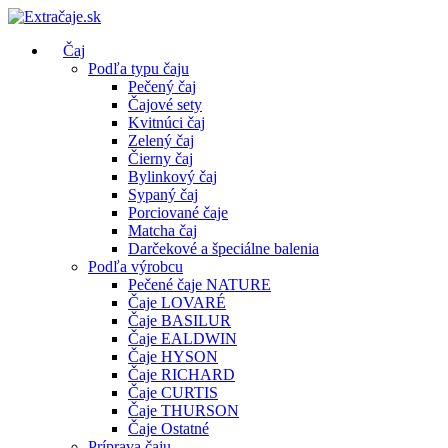
Čaj
Podľa typu čaju
Pečený čaj
Čajové sety
Kvitnúci čaj
Zelený čaj
Čierny čaj
Bylinkový čaj
Sypaný čaj
Porciované čaje
Matcha čaj
Darčekové a špeciálne balenia
Podľa výrobcu
Pečené čaje NATURE
Čaje LOVARÉ
Čaje BASILUR
Čaje EALDWIN
Čaje HYSON
Čaje RICHARD
Čaje CURTIS
Čaje THURSON
Čaje Ostatné
Príprava čaju