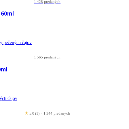
1 428
predaných
 60ml
1 565
predaných
0ml
★
5,0
(1)
·
1 344
predaných