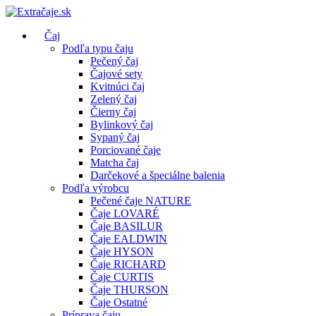
Čaj
Podľa typu čaju
Pečený čaj
Čajové sety
Kvitnúci čaj
Zelený čaj
Čierny čaj
Bylinkový čaj
Sypaný čaj
Porciované čaje
Matcha čaj
Darčekové a špeciálne balenia
Podľa výrobcu
Pečené čaje NATURE
Čaje LOVARÉ
Čaje BASILUR
Čaje EALDWIN
Čaje HYSON
Čaje RICHARD
Čaje CURTIS
Čaje THURSON
Čaje Ostatné
Príprava čaju