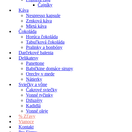
Čajníky
Káva
Nespresso kapsule
Zrnková káva
Mletá káva
Čokoláda
Horúca čokoláda
Tabuľková čokoláda
Pralinky a bonbóny
Darčekové balenia
Delikatesy
Panettone
Babičkine domáce sirupy
Orechy v mede
Nátierky
Sviečky a vône
Čakrové sviečky
Vonné tyčinky
Difuzéry
Kadidlá
Vonné oleje
% Zľavy
Vianoce
Kontakt