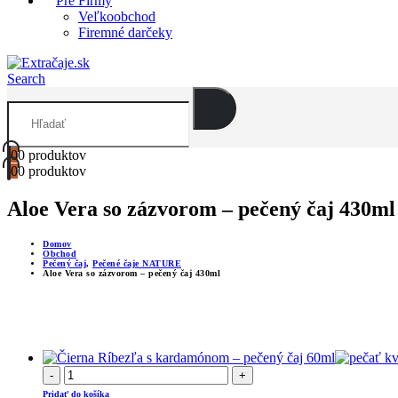
Pre Firmy
Veľkoobchod
Firemné darčeky
Search
0
0 produktov
0
0 produktov
Aloe Vera so zázvorom – pečený čaj 430ml
Domov
Obchod
Pečený čaj
,
Pečené čaje NATURE
Aloe Vera so zázvorom – pečený čaj 430ml
-
+
Pridať do košíka