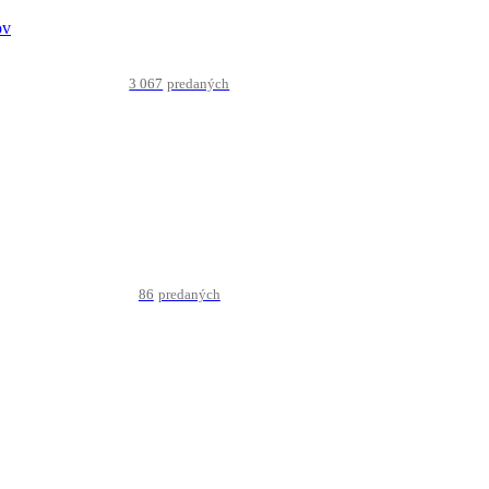
3 067
predaných
86
predaných