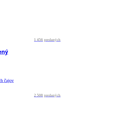
1 456
predaných
ený
2 508
predaných