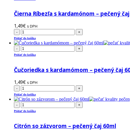
Čierna Ríbezľa s kardamónom – pečený čaj
1,49
€
s DPH
-
+
Pridať do košíka
-
+
Pridať do košíka
Čučoriedka s kardamómom – pečený čaj 6
1,49
€
s DPH
-
+
Pridať do košíka
-
+
Pridať do košíka
Citrón so zázvorom – pečený čaj 60ml