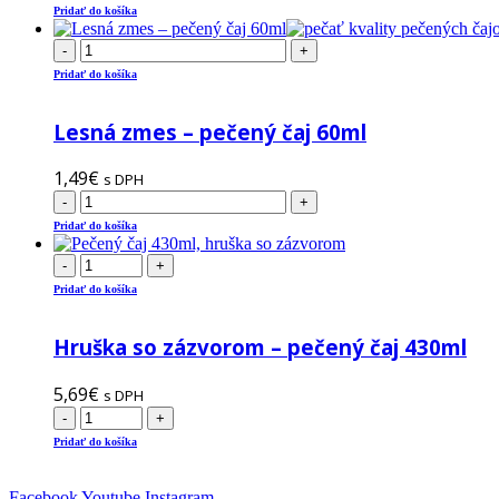
Pridať do košíka
-
+
Pridať do košíka
Lesná zmes – pečený čaj 60ml
1,49
€
s DPH
-
+
Pridať do košíka
-
+
Pridať do košíka
Hruška so zázvorom – pečený čaj 430ml
5,69
€
s DPH
-
+
Pridať do košíka
Facebook
Youtube
Instagram