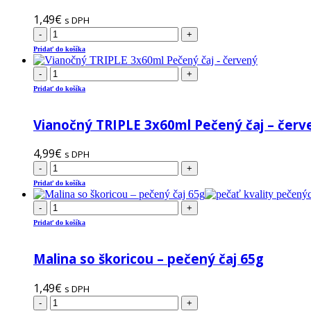
1,49
€
s DPH
-
+
Pridať do košíka
-
+
Pridať do košíka
Vianočný TRIPLE 3x60ml Pečený čaj – červ
4,99
€
s DPH
-
+
Pridať do košíka
-
+
Pridať do košíka
Malina so škoricou – pečený čaj 65g
1,49
€
s DPH
-
+