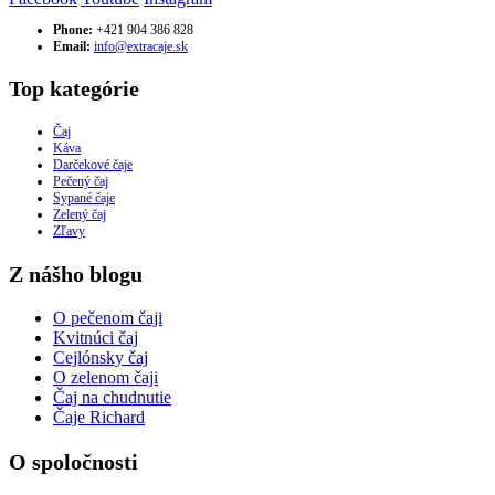
Phone:
+421 904 386 828
Email:
info@extracaje.sk
Top kategórie
Čaj
Káva
Darčekové čaje
Pečený čaj
Sypané čaje
Zelený čaj
Zľavy
Z nášho blogu
O pečenom čaji
Kvitnúci čaj
Cejlónsky čaj
O zelenom čaji
Čaj na chudnutie
Čaje Richard
O spoločnosti