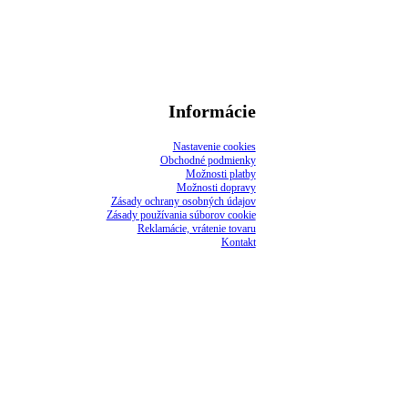
Informácie
Nastavenie cookies
Obchodné podmienky
Možnosti platby
Možnosti dopravy
Zásady ochrany osobných údajov
Zásady používania súborov cookie
Reklamácie, vrátenie tovaru
Kontakt