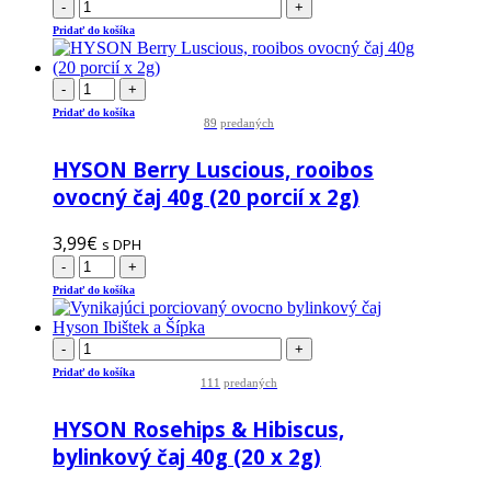
-
+
Pridať do košíka
-
+
Pridať do košíka
89
predaných
HYSON Berry Luscious, rooibos
ovocný čaj 40g (20 porcií x 2g)
3,99
€
s DPH
-
+
Pridať do košíka
-
+
Pridať do košíka
111
predaných
HYSON Rosehips & Hibiscus,
bylinkový čaj 40g (20 x 2g)