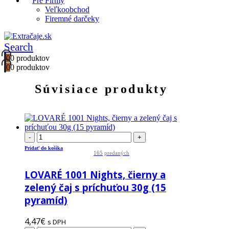
Pre Firmy
Veľkoobchod
Firemné darčeky
Search
0
0 produktov
0
0 produktov
Súvisiace produkty
-
+
Pridať do košíka
165
predaných
LOVARÉ 1001 Nights, čierny a
zelený čaj s príchuťou 30g (15
pyramíd)
4,47
€
s DPH