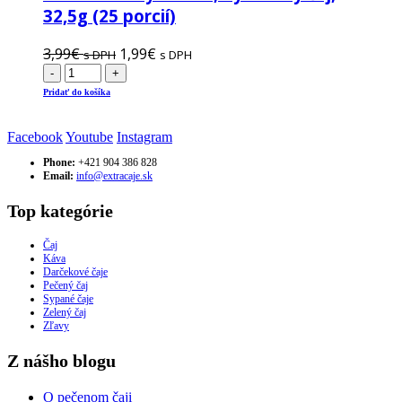
32,5g (25 porcií)
3,99
€
1,99
€
s DPH
s DPH
-
+
Pridať do košíka
Facebook
Youtube
Instagram
Phone:
+421 904 386 828
Email:
info@extracaje.sk
Top kategórie
Čaj
Káva
Darčekové čaje
Pečený čaj
Sypané čaje
Zelený čaj
Zľavy
Z nášho blogu
O pečenom čaji