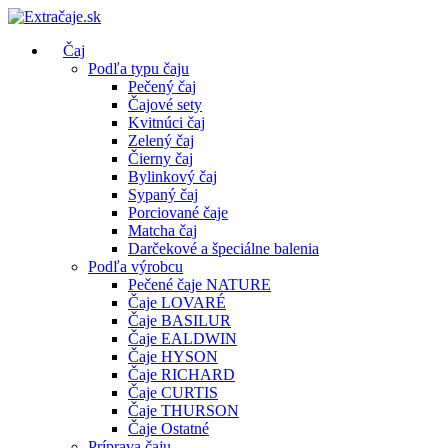
Čaj
Podľa typu čaju
Pečený čaj
Čajové sety
Kvitnúci čaj
Zelený čaj
Čierny čaj
Bylinkový čaj
Sypaný čaj
Porciované čaje
Matcha čaj
Darčekové a špeciálne balenia
Podľa výrobcu
Pečené čaje NATURE
Čaje LOVARÉ
Čaje BASILUR
Čaje EALDWIN
Čaje HYSON
Čaje RICHARD
Čaje CURTIS
Čaje THURSON
Čaje Ostatné
Príprava čaju