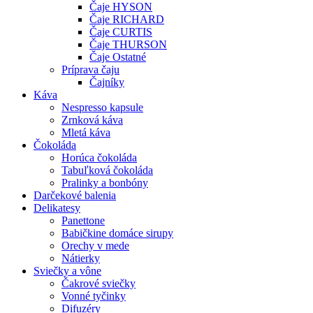
Čaje HYSON
Čaje RICHARD
Čaje CURTIS
Čaje THURSON
Čaje Ostatné
Príprava čaju
Čajníky
Káva
Nespresso kapsule
Zrnková káva
Mletá káva
Čokoláda
Horúca čokoláda
Tabuľková čokoláda
Pralinky a bonbóny
Darčekové balenia
Delikatesy
Panettone
Babičkine domáce sirupy
Orechy v mede
Nátierky
Sviečky a vône
Čakrové sviečky
Vonné tyčinky
Difuzéry