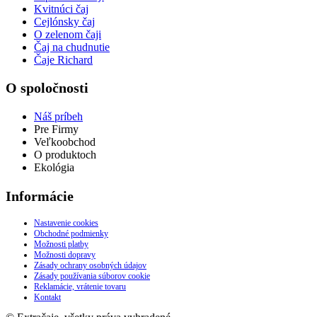
Kvitnúci čaj
Cejlónsky čaj
O zelenom čaji
Čaj na chudnutie
Čaje Richard
O spoločnosti
Náš príbeh
Pre Firmy
Veľkoobchod
O produktoch
Ekológia
Informácie
Nastavenie cookies
Obchodné podmienky
Možnosti platby
Možnosti dopravy
Zásady ochrany osobných údajov
Zásady používania súborov cookie
Reklamácie, vrátenie tovaru
Kontakt