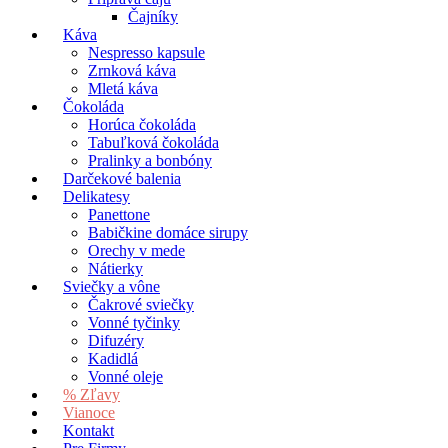
Čajníky
Káva
Nespresso kapsule
Zrnková káva
Mletá káva
Čokoláda
Horúca čokoláda
Tabuľková čokoláda
Pralinky a bonbóny
Darčekové balenia
Delikatesy
Panettone
Babičkine domáce sirupy
Orechy v mede
Nátierky
Sviečky a vône
Čakrové sviečky
Vonné tyčinky
Difuzéry
Kadidlá
Vonné oleje
% Zľavy
Vianoce
Kontakt