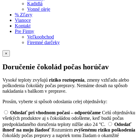
Kadidlá
Vonné oleje
% Zľavy
Vianoce
Kontakt
Pre Firmy
Veľkoobchod
Firemné darčeky
×
Doručenie čokolád počas horúčav
Vysoké teploty zvyšujú
riziko roztopenia
, zmeny vzhľadu alebo
poškodenia čokolády počas prepravy. Nemáme dosah na spôsob
nakladania s balíkom v preprave.
Prosím, vyberte si spôsob odoslania celej objednávky:
Odoslať pri vhodnom počasí – odporúčame
Celú objednávku
všetkých produktov aj s čokoládou odošleme, keď budú počas
predpokladaného doručenia teploty nižšie ako 24 °C.
Odoslať
ihneď na moju žiadosť
Rozumiem
zvýšenému riziku poškodenia
čokolády počas prepravy a napriek tomu žiadam o okamžité