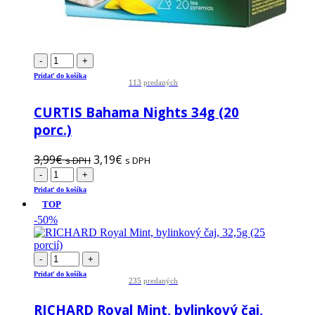
-
+
Pridať do košíka
113
predaných
CURTIS Bahama Nights 34g (20
porc.)
3,99
€
3,19
€
s DPH
s DPH
-
+
Pridať do košíka
TOP
-50%
-
+
Pridať do košíka
235
predaných
RICHARD Royal Mint, bylinkový čaj,