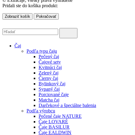
© Extračaje, všetky práva vyhradené
Pridali ste do košika produkt:
Zobraziť košík
Pokračovať
Čaj
Podľa typu čaju
Pečený čaj
Čajové sety
Kvitnúci čaj
Zelený čaj
Čierny čaj
Bylinkový čaj
Sypaný čaj
Porciované čaje
Matcha čaj
Darčekové a špeciálne balenia
Podľa výrobcu
Pečené čaje NATURE
Čaje LOVARÉ
Čaje BASILUR
Čaje EALDWIN