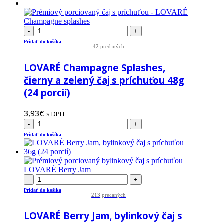
-
+
Pridať do košíka
42
predaných
LOVARÉ Champagne Splashes,
čierny a zelený čaj s príchuťou 48g
(24 porcií)
3,93
€
s DPH
-
+
Pridať do košíka
-
+
Pridať do košíka
213
predaných
LOVARÉ Berry Jam, bylinkový čaj s