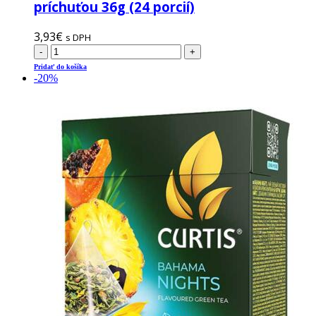
príchuťou 36g (24 porcií)
3,93
€
s DPH
-
+
Pridať do košíka
-20%