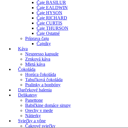
Čaje BASILUR
Čaje EALDWIN
Čaje HYSON
Čaje RICHARD
Čaje CURTIS
Čaje THURSON
Čaje Ostatné
Príprava čaju
Čajníky
Káva
Nespresso kapsule
Zrnková káva
Mletá káva
Čokoláda
Horúca čokoláda
Tabuľková čokoláda
Pralinky a bonbóny
Darčekové balenia
Delikatesy
Panettone
Babičkine domáce sirupy
Orechy v mede
Nátierky
Sviečky a vône
Čakrové sviečky