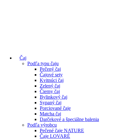
Čaj
Podľa typu čaju
Pečený čaj
Čajové sety
Kvitnúci čaj
Zelený čaj
Čierny čaj
Bylinkový čaj
Sypaný čaj
Porciované čaje
Matcha čaj
Darčekové a špeciálne balenia
Podľa výrobcu
Pečené čaje NATURE
Čaje LOVARÉ