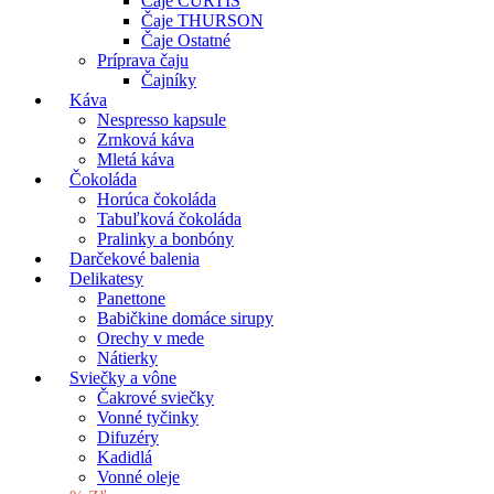
Čajníky
Káva
Nespresso kapsule
Zrnková káva
Mletá káva
Čokoláda
Horúca čokoláda
Tabuľková čokoláda
Pralinky a bonbóny
Darčekové balenia
Delikatesy
Panettone
Babičkine domáce sirupy
Orechy v mede
Nátierky
Sviečky a vône
Čakrové sviečky
Vonné tyčinky
Difuzéry
Kadidlá
Vonné oleje
% Zľavy
Vianoce
Kontakt