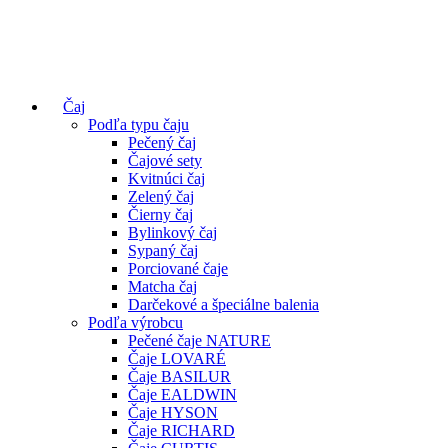
Čaj
Podľa typu čaju
Pečený čaj
Čajové sety
Kvitnúci čaj
Zelený čaj
Čierny čaj
Bylinkový čaj
Sypaný čaj
Porciované čaje
Matcha čaj
Darčekové a špeciálne balenia
Podľa výrobcu
Pečené čaje NATURE
Čaje LOVARÉ
Čaje BASILUR
Čaje EALDWIN
Čaje HYSON
Čaje RICHARD
Čaje CURTIS
Čaje THURSON
Čaje Ostatné
Príprava čaju