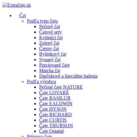
Čaj
Podľa typu čaju
Pečený čaj
Čajové sety
Kvitnúci čaj
Zelený čaj
Čierny čaj
Bylinkový čaj
Sypaný čaj
Porciované čaje
Matcha čaj
Darčekové a špeciálne balenia
Podľa výrobcu
Pečené čaje NATURE
Čaje LOVARÉ
Čaje BASILUR
Čaje EALDWIN
Čaje HYSON
Čaje RICHARD
Čaje CURTIS
Čaje THURSON
Čaje Ostatné
Príprava čaju