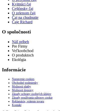
Kvitnúci čaj
Cejlónsky čaj
O zelenom čaji
Čaj na chudnutie
Čaje Richard
O spoločnosti
Náš príbeh
Pre Firmy
Veľkoobchod
O produktoch
Ekológia
Informácie
Nastavenie cookies
Obchodné podmienky
Možnosti platby
Možnosti dopravy
Zásady ochrany osobných údajov
Zásady používania súborov cookie
Reklamácie, vrátenie tovaru
Kontakt