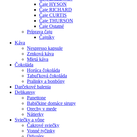
Čaje HYSON
Čaje RICHARD
Čaje CURTIS
Čaje THURSON
Čaje Ostatné
Príprava čaju
Čajníky
Káva
Nespresso kapsule
Zrnková káva
Mletá káva
Čokoláda
Horúca čokoláda
Tabuľková čokoláda
Pralinky a bonbóny
Darčekové balenia
Delikatesy
Panettone
Babičkine domáce sirupy
Orechy v mede
Nátierky
Sviečky a vône
Čakrové sviečky
Vonné tyčinky
Difuzéry