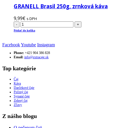
si
GRANELL Brasil 250g, zrnková káva
môžete
vybrať
na
9,99
€
s DPH
stránke
-
+
produktu.
Pridať do košíka
Facebook
Youtube
Instagram
Phone:
+421 904 386 828
Email:
info@extracaje.sk
Top kategórie
Čaj
Káva
Darčekové čaje
Pečený čaj
Sypané čaje
Zelený čaj
Zľavy
Z nášho blogu
O pečenom čaji