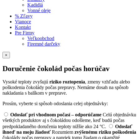
Kadidlá
Vonné oleje
% Zľavy
Vianoce
Kontakt
Pre Firmy
Veľkoobchod
Firemné darčeky
×
Doručenie čokolád počas horúčav
Vysoké teploty zvyšujú
riziko roztopenia
, zmeny vzhľadu alebo
poškodenia čokolády počas prepravy. Nemáme dosah na spôsob
nakladania s balíkom v preprave.
Prosím, vyberte si spôsob odoslania celej objednávky:
Odoslať pri vhodnom počasí – odporúčame
Celú objednávku
všetkých produktov aj s čokoládou odošleme, keď budú počas
predpokladaného doručenia teploty nižšie ako 24 °C.
Odoslať
ihneď na moju žiadosť
Rozumiem
zvýšenému riziku poškodenia
čokolády počas prepravy a napriek tomu žiadam o okamžité