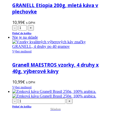
GRANELL Etiopia 200g, mletá káva v
na
stránke
plechovke
produktu.
10,99
€
s DPH
-
+
Pridať do košíka
Nie je na sklade
Tento
Výber možností
produkt
má
Granell MAESTROS vzorky, 4 druhy x
viacero
variantov.
40g, výberové kávy
Možnosti
si
10,99
€
s DPH
môžete
Tento
vybrať
Výber možností
produkt
na
má
stránke
viacero
produktu.
-
+
variantov.
Pridať do košíka
Možnosti
Skladom