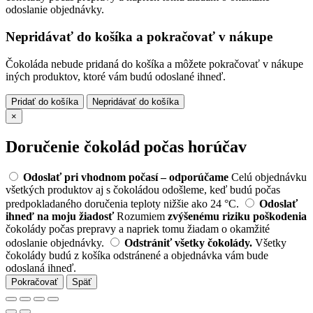
odoslanie objednávky.
Nepridávať do košíka a pokračovať v nákupe
Čokoláda nebude pridaná do košíka a môžete pokračovať v nákupe
iných produktov, ktoré vám budú odoslané ihneď.
Pridať do košíka
Nepridávať do košíka
×
Doručenie čokolád počas horúčav
Odoslať pri vhodnom počasí – odporúčame
Celú objednávku
všetkých produktov aj s čokoládou odošleme, keď budú počas
predpokladaného doručenia teploty nižšie ako 24 °C.
Odoslať
ihneď na moju žiadosť
Rozumiem
zvýšenému riziku poškodenia
čokolády počas prepravy a napriek tomu žiadam o okamžité
odoslanie objednávky.
Odstrániť všetky čokolády.
Všetky
čokolády budú z košíka odstránené a objednávka vám bude
odoslaná ihneď.
Pokračovať
Späť