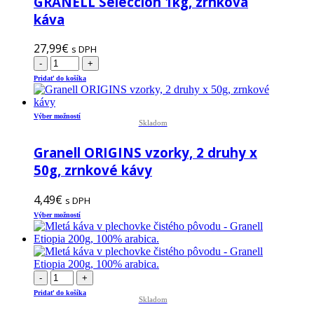
GRANELL Selección 1kg, zrnková
káva
27,99
€
s DPH
-
+
Pridať do košíka
Tento
Výber možností
Skladom
produkt
má
Granell ORIGINS vzorky, 2 druhy x
viacero
variantov.
50g, zrnkové kávy
Možnosti
si
4,49
€
s DPH
môžete
Tento
vybrať
Výber možností
produkt
na
má
stránke
viacero
produktu.
variantov.
Možnosti
-
+
si
Pridať do košíka
môžete
Skladom
vybrať