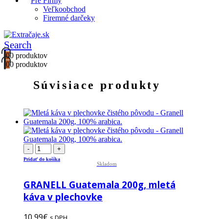
Pre Firmy
Veľkoobchod
Firemné darčeky
Search
0
0 produktov
0
0 produktov
Súvisiace produkty
-
+
Pridať do košíka
Skladom
GRANELL Guatemala 200g, mletá
káva v plechovke
10,99
€
s DPH