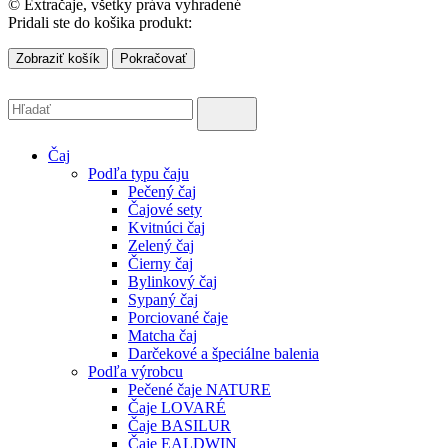
© Extračaje, všetky práva vyhradené
Pridali ste do košika produkt:
Zobraziť košík
Pokračovať
Čaj
Podľa typu čaju
Pečený čaj
Čajové sety
Kvitnúci čaj
Zelený čaj
Čierny čaj
Bylinkový čaj
Sypaný čaj
Porciované čaje
Matcha čaj
Darčekové a špeciálne balenia
Podľa výrobcu
Pečené čaje NATURE
Čaje LOVARÉ
Čaje BASILUR
Čaje EALDWIN