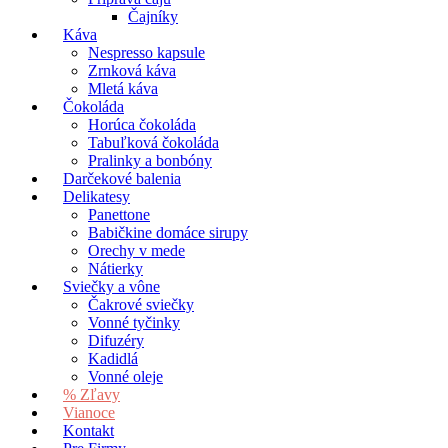
Čajníky
Káva
Nespresso kapsule
Zrnková káva
Mletá káva
Čokoláda
Horúca čokoláda
Tabuľková čokoláda
Pralinky a bonbóny
Darčekové balenia
Delikatesy
Panettone
Babičkine domáce sirupy
Orechy v mede
Nátierky
Sviečky a vône
Čakrové sviečky
Vonné tyčinky
Difuzéry
Kadidlá
Vonné oleje
% Zľavy
Vianoce
Kontakt