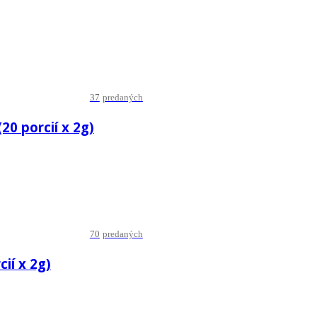
37
predaných
20 porcií x 2g)
70
predaných
ií x 2g)