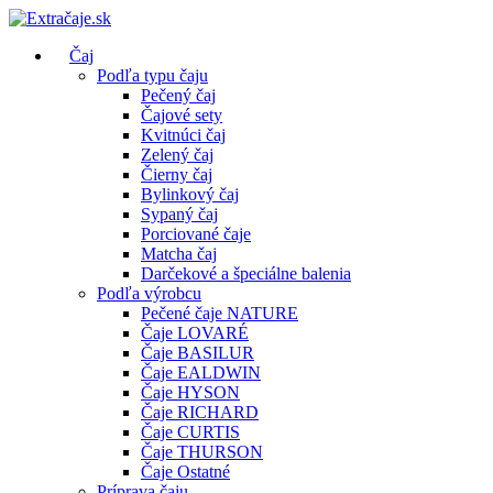
Čaj
Podľa typu čaju
Pečený čaj
Čajové sety
Kvitnúci čaj
Zelený čaj
Čierny čaj
Bylinkový čaj
Sypaný čaj
Porciované čaje
Matcha čaj
Darčekové a špeciálne balenia
Podľa výrobcu
Pečené čaje NATURE
Čaje LOVARÉ
Čaje BASILUR
Čaje EALDWIN
Čaje HYSON
Čaje RICHARD
Čaje CURTIS
Čaje THURSON
Čaje Ostatné
Príprava čaju