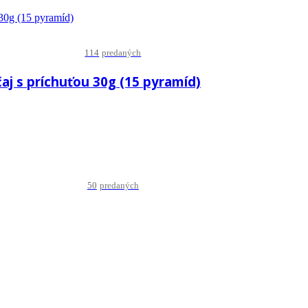
114
predaných
j s príchuťou 30g (15 pyramíd)
50
predaných