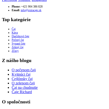
Phone:
+421 904 386 828
Email:
info@extracaje.sk
Top kategórie
Čaj
Káva
Darčekové čaje
Pečený čaj
Sypané čaje
Zelený čaj
Zľavy
Z nášho blogu
O pečenom čaji
Kvitnúci čaj
Cejlónsky čaj
O zelenom čaji
Čaj na chudnutie
Čaje Richard
O spoločnosti