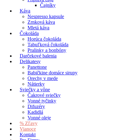
Čajníky
Káva
Nespresso kapsule
Zrnková káva
Mletá káva
Čokoláda
Horúca čokoláda
Tabuľková čokoláda
Pralinky a bonbóny
Darčekové balenia
Delikatesy
Panettone
Babičkine domáce sirupy
Orechy v mede
Nátierky
Sviečky a vône
Čakrové sviečky
Vonné tyčinky
Difuzéry
Kadidlá
Vonné oleje
% Zľavy
Vianoce
Kontakt