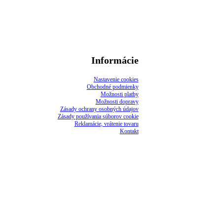
Informácie
Nastavenie cookies
Obchodné podmienky
Možnosti platby
Možnosti dopravy
Zásady ochrany osobných údajov
Zásady používania súborov cookie
Reklamácie, vrátenie tovaru
Kontakt