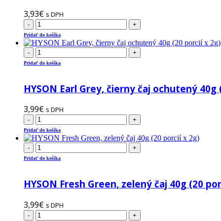
3,93
€
s DPH
-
+
Pridať do košíka
-
+
Pridať do košíka
HYSON Earl Grey, čierny čaj ochutený 40g (
3,99
€
s DPH
-
+
Pridať do košíka
-
+
Pridať do košíka
HYSON Fresh Green, zelený čaj 40g (20 porc
3,99
€
s DPH
-
+