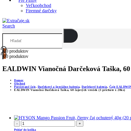
Pre Firmy
Veľkoobchod
Firemné darčeky
Search
0
0 produktov
0
0 produktov
EALDWIN Vianočná Darčeková Taška, 60 ča
Domov
Obchod
Porciované čaje
,
Darčekové a špeciálne balenia
,
Darčekové balenia
,
Čaje EALDWI
EALDWIN Vianočná Darčeková Taška, 60 čajových vreciek (3 príchute x 20ks)
-
+
Pridať do košíka