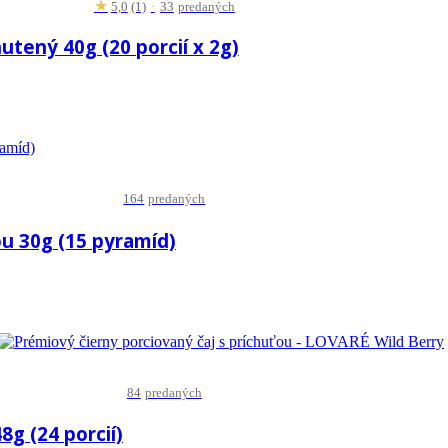
★
5,0
(1)
·
33
predaných
utený 40g (20 porcií x 2g)
164
predaných
ou 30g (15 pyramíd)
84
predaných
8g (24 porcií)