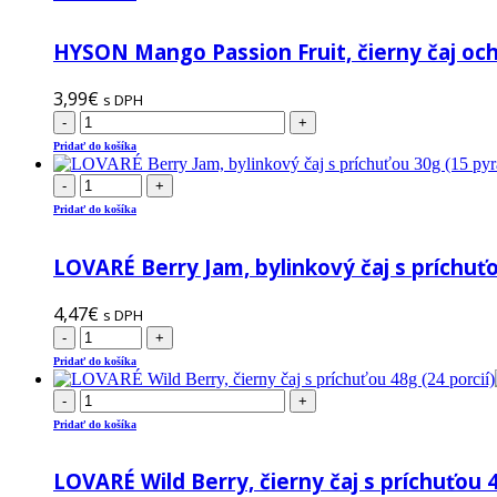
HYSON Mango Passion Fruit, čierny čaj och
3,99
€
s DPH
-
+
Pridať do košíka
-
+
Pridať do košíka
LOVARÉ Berry Jam, bylinkový čaj s príchuť
4,47
€
s DPH
-
+
Pridať do košíka
-
+
Pridať do košíka
LOVARÉ Wild Berry, čierny čaj s príchuťou 4