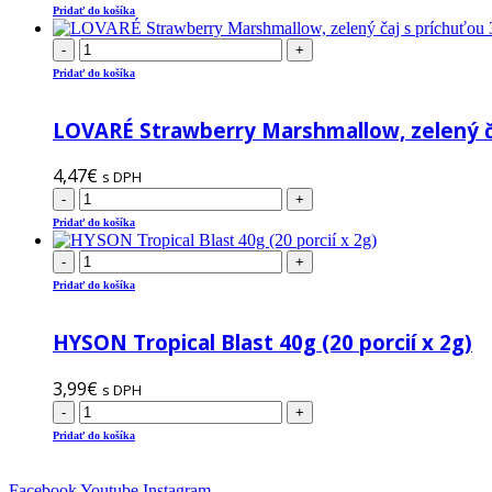
Pridať do košíka
-
+
Pridať do košíka
LOVARÉ Strawberry Marshmallow, zelený ča
4,47
€
s DPH
-
+
Pridať do košíka
-
+
Pridať do košíka
HYSON Tropical Blast 40g (20 porcií x 2g)
3,99
€
s DPH
-
+
Pridať do košíka
Facebook
Youtube
Instagram