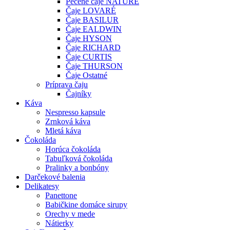
Pečené čaje NATURE
Čaje LOVARÉ
Čaje BASILUR
Čaje EALDWIN
Čaje HYSON
Čaje RICHARD
Čaje CURTIS
Čaje THURSON
Čaje Ostatné
Príprava čaju
Čajníky
Káva
Nespresso kapsule
Zrnková káva
Mletá káva
Čokoláda
Horúca čokoláda
Tabuľková čokoláda
Pralinky a bonbóny
Darčekové balenia
Delikatesy
Panettone
Babičkine domáce sirupy
Orechy v mede
Nátierky