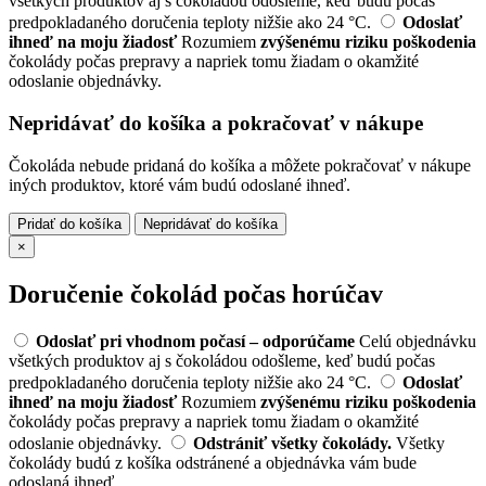
všetkých produktov aj s čokoládou odošleme, keď budú počas
predpokladaného doručenia teploty nižšie ako 24 °C.
Odoslať
ihneď na moju žiadosť
Rozumiem
zvýšenému riziku poškodenia
čokolády počas prepravy a napriek tomu žiadam o okamžité
odoslanie objednávky.
Nepridávať do košíka a pokračovať v nákupe
Čokoláda nebude pridaná do košíka a môžete pokračovať v nákupe
iných produktov, ktoré vám budú odoslané ihneď.
Pridať do košíka
Nepridávať do košíka
×
Doručenie čokolád počas horúčav
Odoslať pri vhodnom počasí – odporúčame
Celú objednávku
všetkých produktov aj s čokoládou odošleme, keď budú počas
predpokladaného doručenia teploty nižšie ako 24 °C.
Odoslať
ihneď na moju žiadosť
Rozumiem
zvýšenému riziku poškodenia
čokolády počas prepravy a napriek tomu žiadam o okamžité
odoslanie objednávky.
Odstrániť všetky čokolády.
Všetky
čokolády budú z košíka odstránené a objednávka vám bude
odoslaná ihneď.