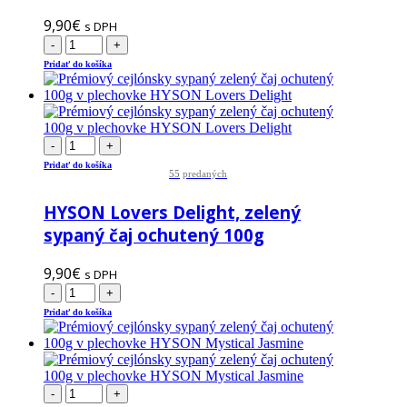
9,90
€
s DPH
-
+
Pridať do košíka
-
+
Pridať do košíka
55
predaných
HYSON Lovers Delight, zelený
sypaný čaj ochutený 100g
9,90
€
s DPH
-
+
Pridať do košíka
-
+