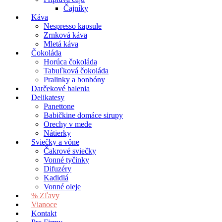
Čajníky
Káva
Nespresso kapsule
Zrnková káva
Mletá káva
Čokoláda
Horúca čokoláda
Tabuľková čokoláda
Pralinky a bonbóny
Darčekové balenia
Delikatesy
Panettone
Babičkine domáce sirupy
Orechy v mede
Nátierky
Sviečky a vône
Čakrové sviečky
Vonné tyčinky
Difuzéry
Kadidlá
Vonné oleje
% Zľavy
Vianoce
Kontakt