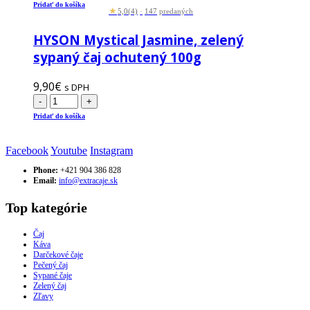
Pridať do košíka
★
5,0
(4)
·
147
predaných
HYSON Mystical Jasmine, zelený
sypaný čaj ochutený 100g
9,90
€
s DPH
-
+
Pridať do košíka
Facebook
Youtube
Instagram
Phone:
+421 904 386 828
Email:
info@extracaje.sk
Top kategórie
Čaj
Káva
Darčekové čaje
Pečený čaj
Sypané čaje
Zelený čaj
Zľavy