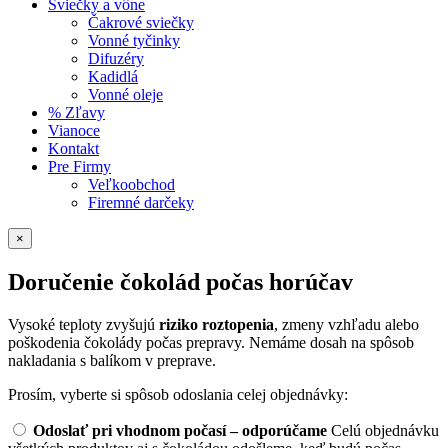
Sviečky a vône
Čakrové sviečky
Vonné tyčinky
Difuzéry
Kadidlá
Vonné oleje
% Zľavy
Vianoce
Kontakt
Pre Firmy
Veľkoobchod
Firemné darčeky
×
Doručenie čokolád počas horúčav
Vysoké teploty zvyšujú
riziko roztopenia
, zmeny vzhľadu alebo
poškodenia čokolády počas prepravy. Nemáme dosah na spôsob
nakladania s balíkom v preprave.
Prosím, vyberte si spôsob odoslania celej objednávky:
Odoslať pri vhodnom počasí – odporúčame
Celú objednávku