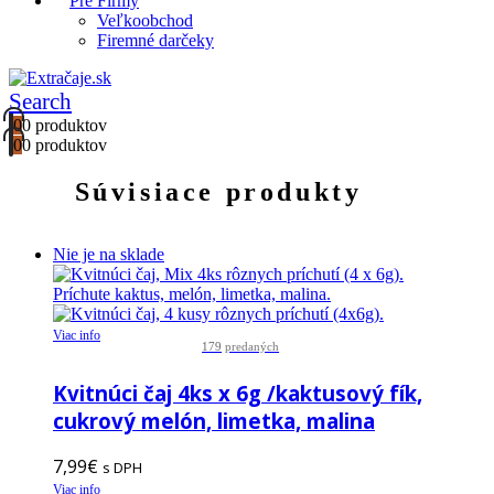
Pre Firmy
Veľkoobchod
Firemné darčeky
Search
0
0 produktov
0
0 produktov
Súvisiace produkty
Nie je na sklade
Viac info
179
predaných
Kvitnúci čaj 4ks x 6g /kaktusový fík,
cukrový melón, limetka, malina
7,99
€
s DPH
Viac info