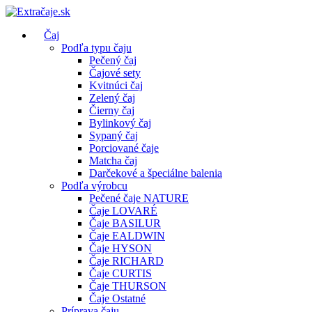
Čaj
Podľa typu čaju
Pečený čaj
Čajové sety
Kvitnúci čaj
Zelený čaj
Čierny čaj
Bylinkový čaj
Sypaný čaj
Porciované čaje
Matcha čaj
Darčekové a špeciálne balenia
Podľa výrobcu
Pečené čaje NATURE
Čaje LOVARÉ
Čaje BASILUR
Čaje EALDWIN
Čaje HYSON
Čaje RICHARD
Čaje CURTIS
Čaje THURSON
Čaje Ostatné
Príprava čaju