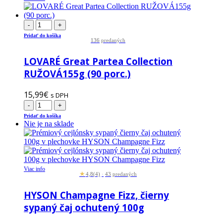
-
+
Pridať do košíka
136
predaných
LOVARÉ Great Partea Collection
RUŽOVÁ155g (90 porc.)
15,99
€
s DPH
-
+
Pridať do košíka
Nie je na sklade
Viac info
★
4,8
(4)
·
43
predaných
HYSON Champagne Fizz, čierny
sypaný čaj ochutený 100g