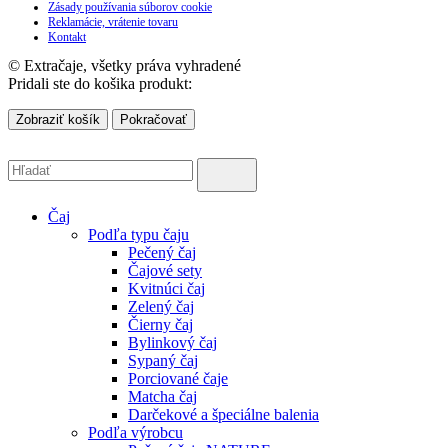
Zásady používania súborov cookie
Reklamácie, vrátenie tovaru
Kontakt
© Extračaje, všetky práva vyhradené
Pridali ste do košika produkt:
Zobraziť košík
Pokračovať
Čaj
Podľa typu čaju
Pečený čaj
Čajové sety
Kvitnúci čaj
Zelený čaj
Čierny čaj
Bylinkový čaj
Sypaný čaj
Porciované čaje
Matcha čaj
Darčekové a špeciálne balenia
Podľa výrobcu