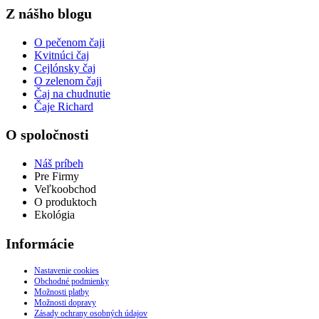
Z nášho blogu
O pečenom čaji
Kvitnúci čaj
Cejlónsky čaj
O zelenom čaji
Čaj na chudnutie
Čaje Richard
O spoločnosti
Náš príbeh
Pre Firmy
Veľkoobchod
O produktoch
Ekológia
Informácie
Nastavenie cookies
Obchodné podmienky
Možnosti platby
Možnosti dopravy
Zásady ochrany osobných údajov