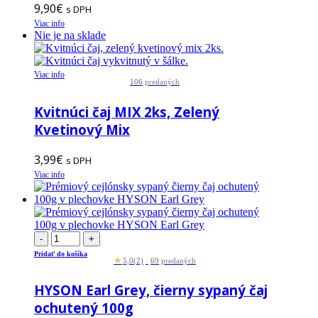
9,90
€
s DPH
Viac info
Nie je na sklade
Viac info
106
predaných
Kvitnúci čaj MIX 2ks, Zelený
Kvetinový Mix
3,99
€
s DPH
Viac info
-
+
Pridať do košíka
★
5,0
(2)
·
69
predaných
HYSON Earl Grey, čierny sypaný čaj
ochutený 100g