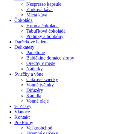
Nespresso kapsule
Zrnková káva
Mletá káva
Čokoláda
Horúca čokoláda
Tabuľková čokoláda
Pralinky a bonbóny
Darčekové balenia
Delikatesy
Panettone
Babičkine domáce sirupy
Orechy v mede
Nátierky
Sviečky a vône
Čakrové sviečky
Vonné tyčinky
Difuzéry
Kadidlá
Vonné oleje
% Zľavy
Vianoce
Kontakt
Pre Firmy
Veľkoobchod
Firemné darčeky