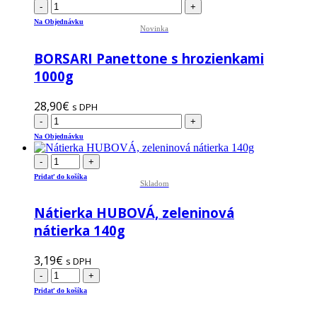
-
+
Na Objednávku
Novinka
BORSARI Panettone s hrozienkami
1000g
28,90
€
s DPH
-
+
Na Objednávku
-
+
Pridať do košíka
Skladom
Nátierka HUBOVÁ, zeleninová
nátierka 140g
3,19
€
s DPH
-
+
Pridať do košíka