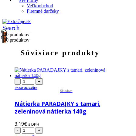
Pre Firmy
Veľkoobchod
Firemné darčeky
Search
0
0 produktov
0
0 produktov
Súvisiace produkty
-
+
Pridať do košíka
Skladom
Nátierka PARADAJKY s tamari,
zeleninová nátierka 140g
3,19
€
s DPH
-
+