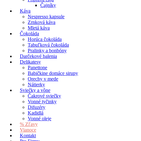
Čajníky
Káva
Nespresso kapsule
Zrnková káva
Mletá káva
Čokoláda
Horúca čokoláda
Tabuľková čokoláda
Pralinky a bonbóny
Darčekové balenia
Delikatesy
Panettone
Babičkine domáce sirupy
Orechy v mede
Nátierky
Sviečky a vône
Čakrové sviečky
Vonné tyčinky
Difuzéry
Kadidlá
Vonné oleje
% Zľavy
Vianoce
Kontakt