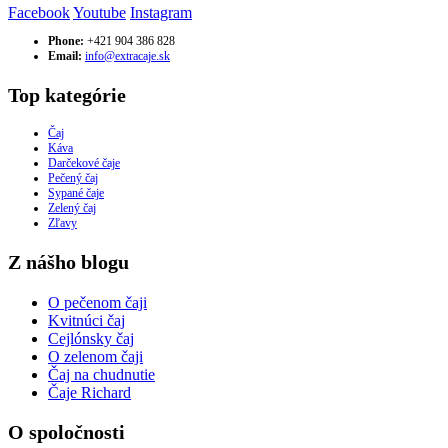
Facebook
Youtube
Instagram
Phone:
+421 904 386 828
Email:
info@extracaje.sk
Top kategórie
Čaj
Káva
Darčekové čaje
Pečený čaj
Sypané čaje
Zelený čaj
Zľavy
Z nášho blogu
O pečenom čaji
Kvitnúci čaj
Cejlónsky čaj
O zelenom čaji
Čaj na chudnutie
Čaje Richard
O spoločnosti