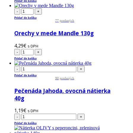
Pridať do košíka
-
+
Pridať do košíka
77
predaných
Orechy v mede Mandle 130g
4,29
€
s DPH
-
+
Pridať do košíka
-
+
Pridať do košíka
90
predaných
Pečenáda Jahoda, ovocná nátierka
40g
1,19
€
s DPH
-
+
Pridať do košíka