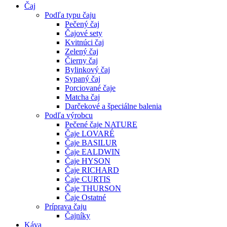
Čaj
Podľa typu čaju
Pečený čaj
Čajové sety
Kvitnúci čaj
Zelený čaj
Čierny čaj
Bylinkový čaj
Sypaný čaj
Porciované čaje
Matcha čaj
Darčekové a špeciálne balenia
Podľa výrobcu
Pečené čaje NATURE
Čaje LOVARÉ
Čaje BASILUR
Čaje EALDWIN
Čaje HYSON
Čaje RICHARD
Čaje CURTIS
Čaje THURSON
Čaje Ostatné
Príprava čaju
Čajníky
Káva