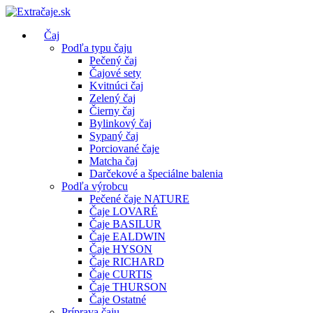
Čaj
Podľa typu čaju
Pečený čaj
Čajové sety
Kvitnúci čaj
Zelený čaj
Čierny čaj
Bylinkový čaj
Sypaný čaj
Porciované čaje
Matcha čaj
Darčekové a špeciálne balenia
Podľa výrobcu
Pečené čaje NATURE
Čaje LOVARÉ
Čaje BASILUR
Čaje EALDWIN
Čaje HYSON
Čaje RICHARD
Čaje CURTIS
Čaje THURSON
Čaje Ostatné
Príprava čaju