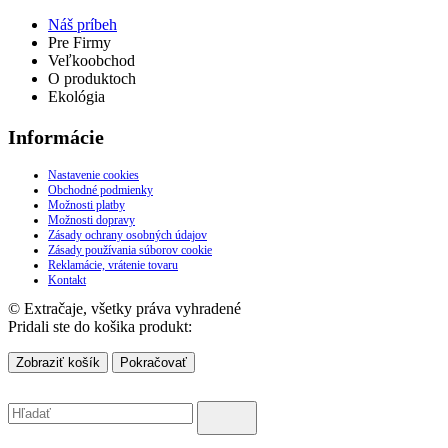
Náš príbeh
Pre Firmy
Veľkoobchod
O produktoch
Ekológia
Informácie
Nastavenie cookies
Obchodné podmienky
Možnosti platby
Možnosti dopravy
Zásady ochrany osobných údajov
Zásady používania súborov cookie
Reklamácie, vrátenie tovaru
Kontakt
© Extračaje, všetky práva vyhradené
Pridali ste do košika produkt:
Zobraziť košík
Pokračovať