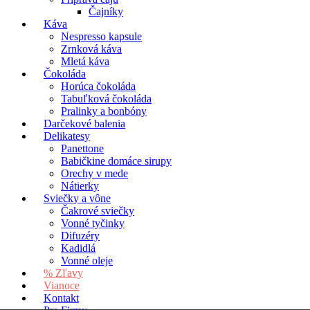
Čajníky
Káva
Nespresso kapsule
Zrnková káva
Mletá káva
Čokoláda
Horúca čokoláda
Tabuľková čokoláda
Pralinky a bonbóny
Darčekové balenia
Delikatesy
Panettone
Babičkine domáce sirupy
Orechy v mede
Nátierky
Sviečky a vône
Čakrové sviečky
Vonné tyčinky
Difuzéry
Kadidlá
Vonné oleje
% Zľavy
Vianoce
Kontakt