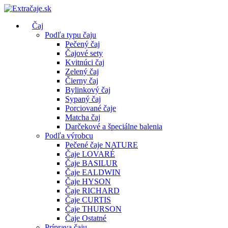
Čaj
Podľa typu čaju
Pečený čaj
Čajové sety
Kvitnúci čaj
Zelený čaj
Čierny čaj
Bylinkový čaj
Sypaný čaj
Porciované čaje
Matcha čaj
Darčekové a špeciálne balenia
Podľa výrobcu
Pečené čaje NATURE
Čaje LOVARÉ
Čaje BASILUR
Čaje EALDWIN
Čaje HYSON
Čaje RICHARD
Čaje CURTIS
Čaje THURSON
Čaje Ostatné
Príprava čaju