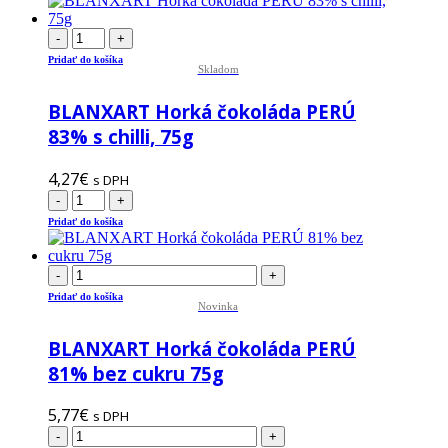
-
+
Pridať do košíka
Skladom
BLANXART Horká čokoláda PERÚ
83% s chilli, 75g
4,27
€
s DPH
-
+
Pridať do košíka
-
+
Pridať do košíka
Novinka
BLANXART Horká čokoláda PERÚ
81% bez cukru 75g
5,77
€
s DPH
-
+