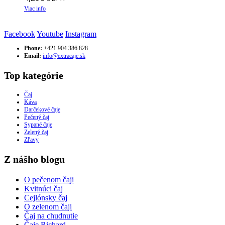
Viac info
Facebook
Youtube
Instagram
Phone:
+421 904 386 828
Email:
info@extracaje.sk
Top kategórie
Čaj
Káva
Darčekové čaje
Pečený čaj
Sypané čaje
Zelený čaj
Zľavy
Z nášho blogu
O pečenom čaji
Kvitnúci čaj
Cejlónsky čaj
O zelenom čaji
Čaj na chudnutie
Čaje Richard