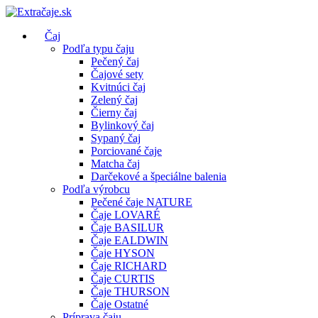
Čaj
Podľa typu čaju
Pečený čaj
Čajové sety
Kvitnúci čaj
Zelený čaj
Čierny čaj
Bylinkový čaj
Sypaný čaj
Porciované čaje
Matcha čaj
Darčekové a špeciálne balenia
Podľa výrobcu
Pečené čaje NATURE
Čaje LOVARÉ
Čaje BASILUR
Čaje EALDWIN
Čaje HYSON
Čaje RICHARD
Čaje CURTIS
Čaje THURSON
Čaje Ostatné
Príprava čaju