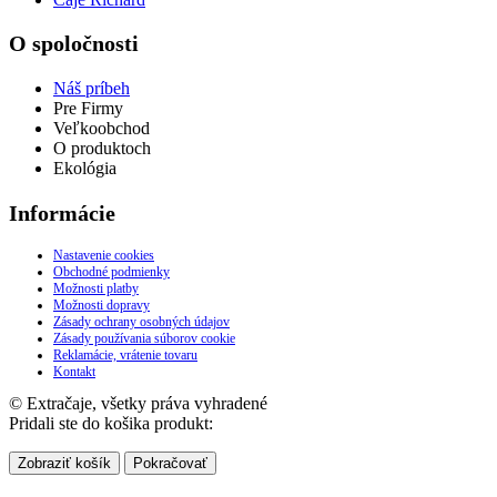
O spoločnosti
Náš príbeh
Pre Firmy
Veľkoobchod
O produktoch
Ekológia
Informácie
Nastavenie cookies
Obchodné podmienky
Možnosti platby
Možnosti dopravy
Zásady ochrany osobných údajov
Zásady používania súborov cookie
Reklamácie, vrátenie tovaru
Kontakt
© Extračaje, všetky práva vyhradené
Pridali ste do košika produkt:
Zobraziť košík
Pokračovať