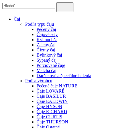
Čaj
Podľa typu čaju
Pečený čaj
Čajové sety
Kvitnúci čaj
Zelený čaj
Čierny čaj
Bylinkový čaj
Sypaný čaj
Porciované čaje
Matcha čaj
Darčekové a špeciálne balenia
Podľa výrobcu
Pečené čaje NATURE
Čaje LOVARÉ
Čaje BASILUR
Čaje EALDWIN
Čaje HYSON
Čaje RICHARD
Čaje CURTIS
Čaje THURSON
Čaje Ostatné