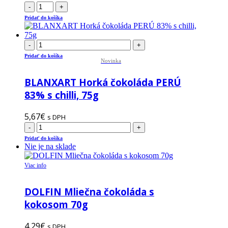
-
+
Pridať do košíka
-
+
Pridať do košíka
Novinka
BLANXART Horká čokoláda PERÚ
83% s chilli, 75g
5,67
€
s DPH
-
+
Pridať do košíka
Nie je na sklade
Viac info
DOLFIN Mliečna čokoláda s
kokosom 70g
4,29
€
s DPH