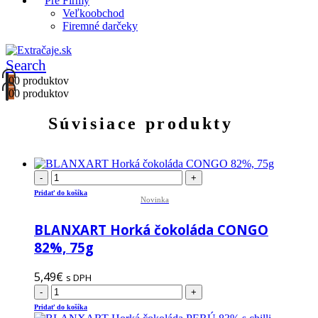
Pre Firmy
Veľkoobchod
Firemné darčeky
Search
0
0 produktov
0
0 produktov
Súvisiace produkty
-
+
Pridať do košíka
Novinka
BLANXART Horká čokoláda CONGO
82%, 75g
5,49
€
s DPH
-
+
Pridať do košíka