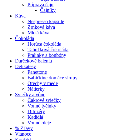
Príprava čaju
Čajníky
Káva
Nespresso kapsule
Zrnková káva
Mletá káva
Čokoláda
Horúca čokoláda
Tabuľková čokoláda
Pralinky a bonbóny
Darčekové balenia
Delikatesy
Panettone
Babičkine domáce sirupy
Orechy v mede
Nátierky
Sviečky a vône
Čakrové sviečky
Vonné tyčinky
Difuzéry
Kadidlá
Vonné oleje
% Zľavy
Vianoce
Kontakt