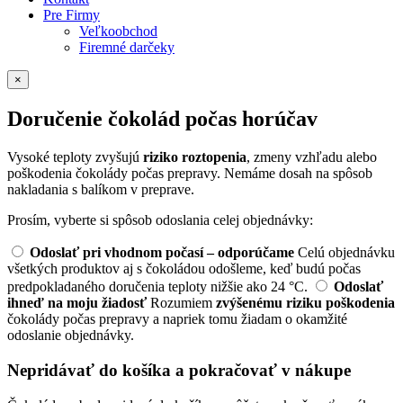
Pre Firmy
Veľkoobchod
Firemné darčeky
×
Doručenie čokolád počas horúčav
Vysoké teploty zvyšujú
riziko roztopenia
, zmeny vzhľadu alebo
poškodenia čokolády počas prepravy. Nemáme dosah na spôsob
nakladania s balíkom v preprave.
Prosím, vyberte si spôsob odoslania celej objednávky:
Odoslať pri vhodnom počasí – odporúčame
Celú objednávku
všetkých produktov aj s čokoládou odošleme, keď budú počas
predpokladaného doručenia teploty nižšie ako 24 °C.
Odoslať
ihneď na moju žiadosť
Rozumiem
zvýšenému riziku poškodenia
čokolády počas prepravy a napriek tomu žiadam o okamžité
odoslanie objednávky.
Nepridávať do košíka a pokračovať v nákupe