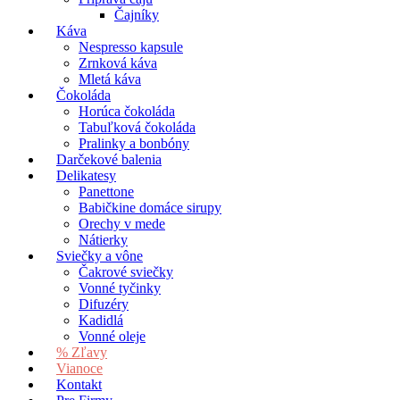
Čajníky
Káva
Nespresso kapsule
Zrnková káva
Mletá káva
Čokoláda
Horúca čokoláda
Tabuľková čokoláda
Pralinky a bonbóny
Darčekové balenia
Delikatesy
Panettone
Babičkine domáce sirupy
Orechy v mede
Nátierky
Sviečky a vône
Čakrové sviečky
Vonné tyčinky
Difuzéry
Kadidlá
Vonné oleje
% Zľavy
Vianoce
Kontakt