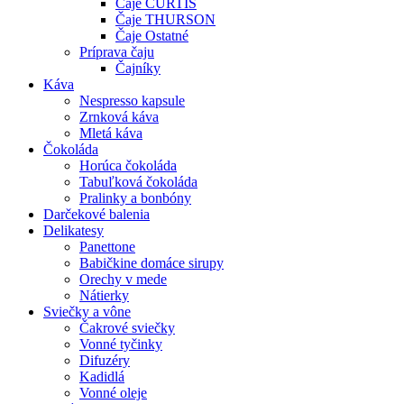
Čaje CURTIS
Čaje THURSON
Čaje Ostatné
Príprava čaju
Čajníky
Káva
Nespresso kapsule
Zrnková káva
Mletá káva
Čokoláda
Horúca čokoláda
Tabuľková čokoláda
Pralinky a bonbóny
Darčekové balenia
Delikatesy
Panettone
Babičkine domáce sirupy
Orechy v mede
Nátierky
Sviečky a vône
Čakrové sviečky
Vonné tyčinky
Difuzéry
Kadidlá
Vonné oleje