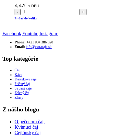
4,47
€
s DPH
-
+
Pridať do košíka
Facebook
Youtube
Instagram
Phone:
+421 904 386 828
Email:
info@extracaje.sk
Top kategórie
Čaj
Káva
Darčekové čaje
Pečený čaj
Sypané čaje
Zelený čaj
Zľavy
Z nášho blogu
O pečenom čaji
Kvitnúci čaj
Cejlónsky čaj