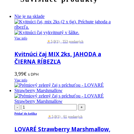
Nie je na sklade
Viac info
★
5,0
(1)
·
353
predaných
Kvitnúci čaj MIX 2ks, JAHODA a
ČIERNA RÍBEZĽA
3,99
€
s DPH
Viac info
-
+
Pridať do košíka
★
5,0
(1)
·
61
predaných
LOVARÉ Strawberry Marshmallow,