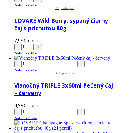
Pridať do košíka
75
predaných
LOVARÉ Wild Berry, sypaný čierny
čaj s príchuťou 80g
7,99
€
s DPH
-
+
Pridať do košíka
-
+
Pridať do košíka
1 456
predaných
Vianočný TRIPLE 3x60ml Pečený čaj
– červený
4,99
€
s DPH
-
+
Pridať do košíka