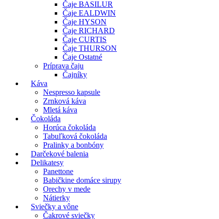
Čaje BASILUR
Čaje EALDWIN
Čaje HYSON
Čaje RICHARD
Čaje CURTIS
Čaje THURSON
Čaje Ostatné
Príprava čaju
Čajníky
Káva
Nespresso kapsule
Zrnková káva
Mletá káva
Čokoláda
Horúca čokoláda
Tabuľková čokoláda
Pralinky a bonbóny
Darčekové balenia
Delikatesy
Panettone
Babičkine domáce sirupy
Orechy v mede
Nátierky
Sviečky a vône
Čakrové sviečky