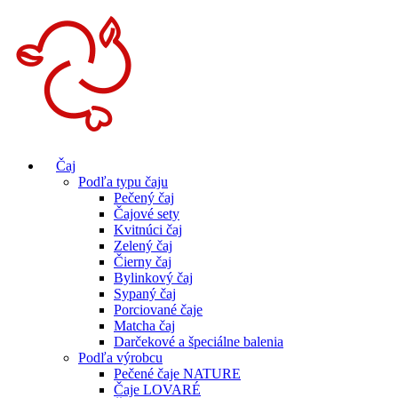
Čaj
Podľa typu čaju
Pečený čaj
Čajové sety
Kvitnúci čaj
Zelený čaj
Čierny čaj
Bylinkový čaj
Sypaný čaj
Porciované čaje
Matcha čaj
Darčekové a špeciálne balenia
Podľa výrobcu
Pečené čaje NATURE
Čaje LOVARÉ