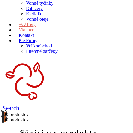
Vonné tyčinky
Difuzéry
Kadidlá
Vonné oleje
% Zľavy
Vianoce
Kontakt
Pre Firmy
Veľkoobchod
Firemné darčeky
Search
0
0 produktov
0
0 produktov
Súvisiace produkty