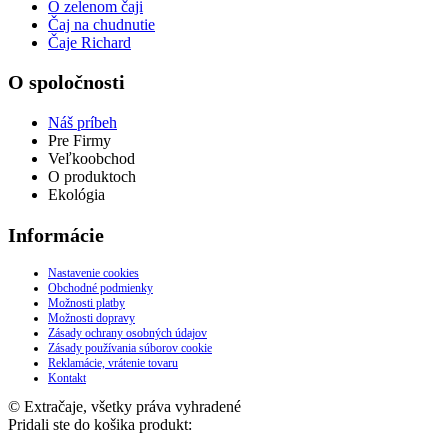
O zelenom čaji
Čaj na chudnutie
Čaje Richard
O spoločnosti
Náš príbeh
Pre Firmy
Veľkoobchod
O produktoch
Ekológia
Informácie
Nastavenie cookies
Obchodné podmienky
Možnosti platby
Možnosti dopravy
Zásady ochrany osobných údajov
Zásady používania súborov cookie
Reklamácie, vrátenie tovaru
Kontakt
© Extračaje, všetky práva vyhradené
Pridali ste do košika produkt: