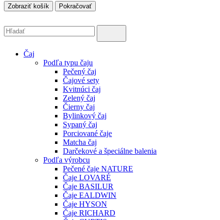
Zobraziť košík
Pokračovať
Čaj
Podľa typu čaju
Pečený čaj
Čajové sety
Kvitnúci čaj
Zelený čaj
Čierny čaj
Bylinkový čaj
Sypaný čaj
Porciované čaje
Matcha čaj
Darčekové a špeciálne balenia
Podľa výrobcu
Pečené čaje NATURE
Čaje LOVARÉ
Čaje BASILUR
Čaje EALDWIN
Čaje HYSON
Čaje RICHARD