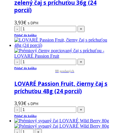
zelený čaj s príchuťou 36g (24
porcií)
3,93
€
s DPH
-
+
Pridať do košíka
-
+
Pridať do košíka
88
predaných
LOVARÉ Passion Fruit, čierny čaj s
príchuťou 48g (24 porcií)
3,93
€
s DPH
-
+
Pridať do košíka
-
+