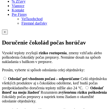
% Zľavy
Vianoce
Kontakt
Pre Firmy
Veľkoobchod
Firemné darčeky
×
Doručenie čokolád počas horúčav
Vysoké teploty zvyšujú
riziko roztopenia
, zmeny vzhľadu alebo
poškodenia čokolády počas prepravy. Nemáme dosah na spôsob
nakladania s balíkom v preprave.
Prosím, vyberte si spôsob odoslania celej objednávky:
Odoslať pri vhodnom počasí – odporúčame
Celú objednávku
všetkých produktov aj s čokoládou odošleme, keď budú počas
predpokladaného doručenia teploty nižšie ako 24 °C.
Odoslať
ihneď na moju žiadosť
Rozumiem
zvýšenému riziku poškodenia
čokolády počas prepravy a napriek tomu žiadam o okamžité
odoslanie objednávky.