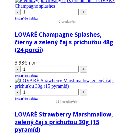
-
+
Pridať do košíka
42
predaných
LOVARÉ Champagne Splashes,
čierny a zelený čaj s príchuťou 48g
(24 porcií)
3,93
€
s DPH
-
+
Pridať do košíka
-
+
Pridať do košíka
114
predaných
LOVARÉ Strawberry Marshmallow,
zelený čaj s príchuťou 30g (15
pyramíd)